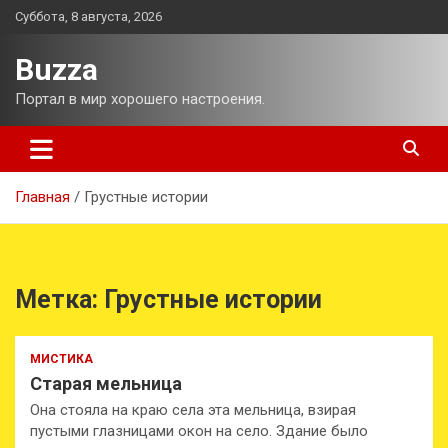
Перейти
Суббота, 8 августа, 2026
к
содержимому
Buzza
Портал в мир хорошего настроения.
Главная
Грустные истории
Метка:
Грустные истории
МИСТИКА
Старая мельница
Она стояла на краю села эта мельница, взирая
пустыми глазницами окон на село. Здание было