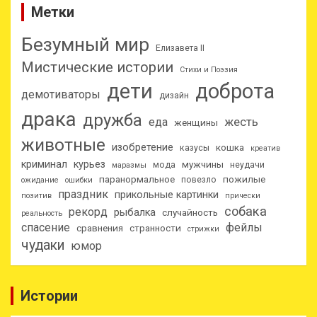
Метки
Безумный мир
Елизавета II
Мистические истории
Стихи и Поэзия
дети
доброта
демотиваторы
дизайн
драка
дружба
еда
жесть
женщины
животные
изобретение
кошка
казусы
креатив
криминал
курьез
мужчины
мода
неудачи
маразмы
паранормальное
пожилые
повезло
ожидание
ошибки
праздник
прикольные картинки
позитив
прически
собака
рекорд
рыбалка
случайность
реальность
спасение
фейлы
сравнения
странности
стрижки
чудаки
юмор
Истории