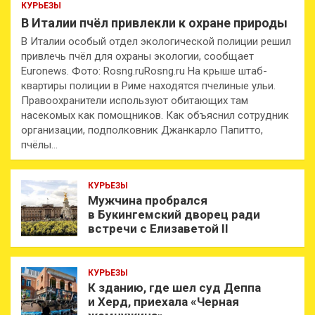
КУРЬЕЗЫ
В Италии пчёл привлекли к охране природы
В Италии особый отдел экологической полиции решил
привлечь пчёл для охраны экологии, сообщает
Euronews. Фото: Rosng.ruRosng.ru На крыше штаб-
квартиры полиции в Риме находятся пчелиные ульи.
Правоохранители используют обитающих там
насекомых как помощников. Как объяснил сотрудник
организации, подполковник Джанкарло Папитто,
пчёлы…
КУРЬЕЗЫ
Мужчина пробрался
в Букингемский дворец ради
встречи с Елизаветой II
КУРЬЕЗЫ
К зданию, где шел суд Деппа
и Херд, приехала «Черная