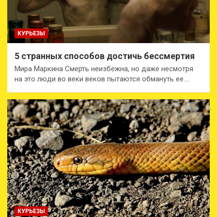
КУРЬЕЗЫ
5 странных способов достичь бессмертия
Мира Маркина Смерть неизбежна, но даже несмотря
на это люди во веки веков пытаются обмануть ее.…
КУРЬЕЗЫ