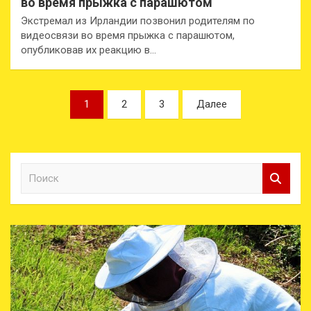
во время прыжка с парашютом
Экстремал из Ирландии позвонил родителям по
видеосвязи во время прыжка с парашютом,
опубликовав их реакцию в…
Пагинация
1
2
3
Далее
записей
П
о
и
с
к