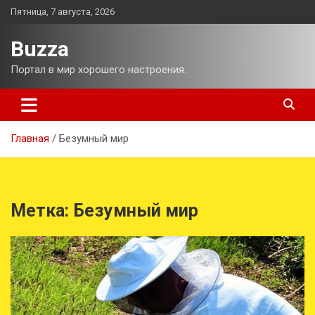
Перейти
Пятница, 7 августа, 2026
к
содержимому
Buzza
Портал в мир хорошего настроения.
Главная
Безумный мир
Метка:
Безумный мир