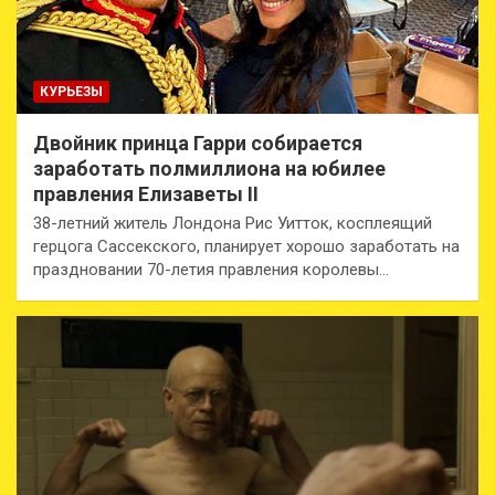
КУРЬЕЗЫ
Двойник принца Гарри собирается
заработать полмиллиона на юбилее
правления Елизаветы II
38-летний житель Лондона Рис Уитток, косплеящий
герцога Сассекского, планирует хорошо заработать на
праздновании 70-летия правления королевы…