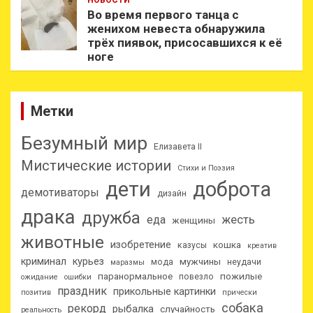
Во время первого танца с
женихом невеста обнаружила
трёх пиявок, присосавшихся к её
ноге
Метки
Безумный мир
Елизавета II
Мистические истории
Стихи и Поэзия
дети
доброта
демотиваторы
дизайн
драка
дружба
еда
жесть
женщины
животные
изобретение
кошка
казусы
креатив
криминал
курьез
мужчины
мода
неудачи
маразмы
паранормальное
пожилые
повезло
ожидание
ошибки
праздник
прикольные картинки
позитив
прически
собака
рекорд
рыбалка
случайность
реальность