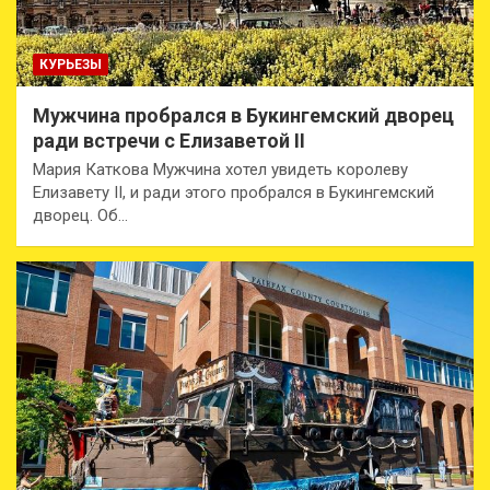
КУРЬЕЗЫ
Мужчина пробрался в Букингемский дворец
ради встречи с Елизаветой II
Мария Каткова Мужчина хотел увидеть королеву
Елизавету II, и ради этого пробрался в Букингемский
дворец. Об…