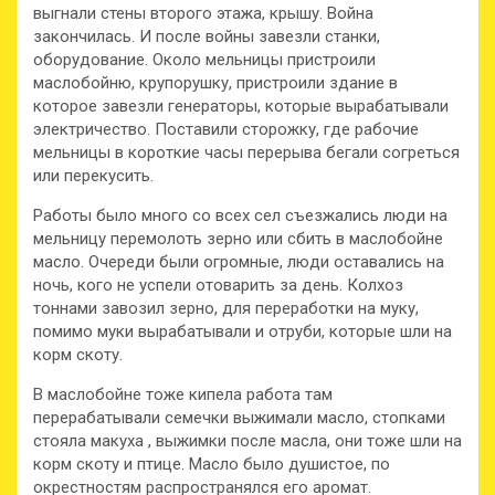
выгнали стены второго этажа, крышу. Война
закончилась. И после войны завезли станки,
оборудование. Около мельницы пристроили
маслобойню, крупорушку, пристроили здание в
которое завезли генераторы, которые вырабатывали
электричество. Поставили сторожку, где рабочие
мельницы в короткие часы перерыва бегали согреться
или перекусить.
Работы было много со всех сел съезжались люди на
мельницу перемолоть зерно или сбить в маслобойне
масло. Очереди были огромные, люди оставались на
ночь, кого не успели отоварить за день. Колхоз
тоннами завозил зерно, для переработки на муку,
помимо муки вырабатывали и отруби, которые шли на
корм скоту.
В маслобойне тоже кипела работа там
перерабатывали семечки выжимали масло, стопками
стояла макуха , выжимки после масла, они тоже шли на
корм скоту и птице. Масло было душистое, по
окрестностям распространялся его аромат.