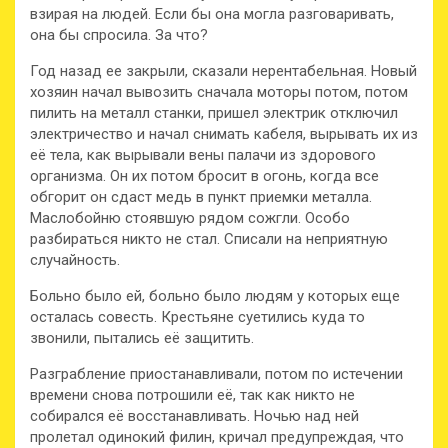
взирая на людей. Если бы она могла разговаривать,
она бы спросила. За что?
Год назад ее закрыли, сказали нерентабельная. Новый
хозяин начал вывозить сначала моторы потом, потом
пилить на металл станки, пришел электрик отключил
электричество и начал снимать кабеля, вырывать их из
её тела, как вырывали вены палачи из здорового
организма. Он их потом бросит в огонь, когда все
обгорит он сдаст медь в пункт приемки металла.
Маслобойню стоявшую рядом сожгли. Особо
разбираться никто не стал. Списали на неприятную
случайность.
Больно было ей, больно было людям у которых еще
осталась совесть. Крестьяне суетились куда то
звонили, пытались её защитить.
Разграбление приостанавливали, потом по истечении
времени снова потрошили её, так как никто не
собирался её восстанавливать. Ночью над ней
пролетал одинокий филин, кричал предупреждая, что