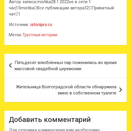
Автор записи:mistika28.1.2022не в сети 1
час
15mistika
Все публикации автора32
Приватный
чат
1
Источник:
istoriipro.ru
Метки:
Грустные истории
Навигация
Пятьдесят влюблённых пар поженились во время
по
массовой свадебной церемонии
записям
Жительница Волгоградской области обнаружила
змею в собственном туалете
Добавить комментарий
Для отправки комментария вам необходимо