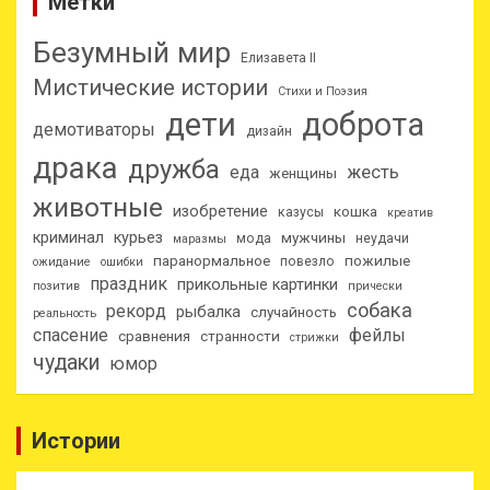
Метки
Безумный мир
Елизавета II
Мистические истории
Стихи и Поэзия
дети
доброта
демотиваторы
дизайн
драка
дружба
еда
жесть
женщины
животные
изобретение
кошка
казусы
креатив
криминал
курьез
мужчины
мода
неудачи
маразмы
паранормальное
пожилые
повезло
ожидание
ошибки
праздник
прикольные картинки
позитив
прически
собака
рекорд
рыбалка
случайность
реальность
спасение
фейлы
сравнения
странности
стрижки
чудаки
юмор
Истории