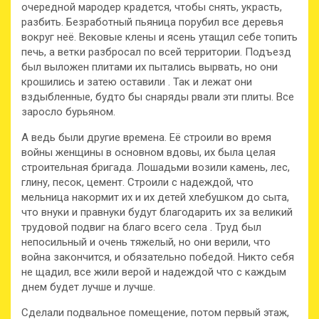
очередной мародер крадется, чтобы снять, украсть,
разбить. Безработный пьяница порубил все деревья
вокруг неё. Вековые клены и ясень утащил себе топить
печь, а ветки разбросал по всей территории. Подъезд
был выложен плитами их пытались вырвать, но они
крошились и затею оставили . Так и лежат они
вздыбленные, будто бы снаряды рвали эти плиты. Все
заросло бурьяном.
А ведь были другие времена. Её строили во время
войны женщины в основном вдовы, их была целая
строительная бригада. Лошадьми возили камень, лес,
глину, песок, цемент. Строили с надеждой, что
мельница накормит их и их детей хлебушком до сыта,
что внуки и правнуки будут благодарить их за великий
трудовой подвиг на благо всего села . Труд был
непосильный и очень тяжелый, но они верили, что
война закончится, и обязательно победой. Никто себя
не щадил, все жили верой и надеждой что с каждым
днем будет лучше и лучше.
Сделали подвальное помещение, потом первый этаж,