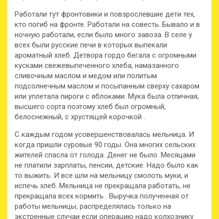
Работали тут фронтовики и повзрослевшие дети тех,
кто погиб на фронте. Работали на совесть. Бывало и в
ночную работали, если было много завоза. В селе у
всех были русские печи в которых выпекали
ароматный хлеб. Детвора гордо бегала с огромными
кусками свежевыпеченного хлеба, намазанного
сливочным маслом и медом или политым
подсолнечным маслом и посыпанным сверху сахаром
или уплетала пироги с яблоками. Мука была отличная,
высшего сорта поэтому хлеб был огромный,
белоснежный, с хрустящей корочкой .
С каждым годом усовершенствовалась мельница. И
когда пришли суровые 90 годы. Она многих сельских
жителей спасла от голода. Денег не было. Месяцами
не платили зарплаты, пенсии, детские. Надо было как
то выжить. И все шли на мельницу смолоть муки, и
испечь хлеб. Мельница не прекращала работать, не
прекращала всех кормить . Выручка полученная от
работы мельницы, распределялась только на
экстренные случаи если операцию надо колхознику