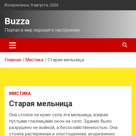
Перейти
Воскресенье, 9 августа, 2026
к
содержимому
Buzza
Портал в мир хорошего настроения.
Главная
Мистика
Старая мельница
МИСТИКА
Старая мельница
Она стояла на краю села эта мельница, взирая
пустыми глазницами окон на село. Здание было
разрушено не войной, а бесхозяйственностью. Она
стояла растерянная и опустошенная, укоризненно