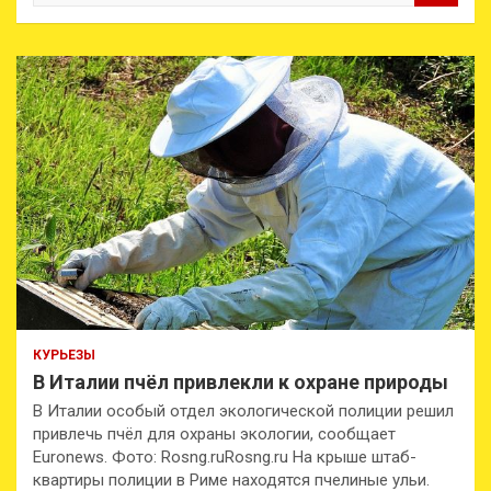
и
с
к
КУРЬЕЗЫ
В Италии пчёл привлекли к охране природы
В Италии особый отдел экологической полиции решил
привлечь пчёл для охраны экологии, сообщает
Euronews. Фото: Rosng.ruRosng.ru На крыше штаб-
квартиры полиции в Риме находятся пчелиные ульи.