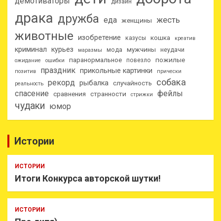
демотиваторы
дизайн
драка
дружба
еда
жесть
женщины
животные
изобретение
кошка
казусы
креатив
криминал
курьез
мужчины
мода
неудачи
маразмы
паранормальное
пожилые
повезло
ожидание
ошибки
праздник
прикольные картинки
позитив
прически
собака
рекорд
рыбалка
случайность
реальность
спасение
фейлы
сравнения
странности
стрижки
чудаки
юмор
Истории
ИСТОРИИ
Итоги Конкурса авторской шутки!
ИСТОРИИ