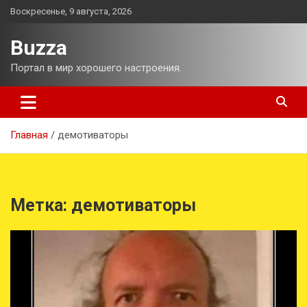
Перейти
Воскресенье, 9 августа, 2026
к
содержимому
Buzza
Портал в мир хорошего настроения.
Главная
демотиваторы
Метка:
демотиваторы