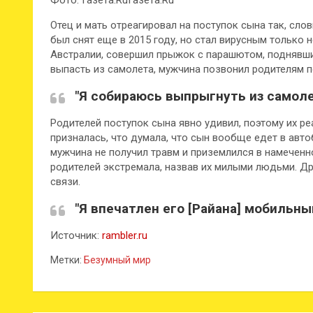
Фото: Газета.RuГазета.Ru
Отец и мать отреагировал на поступок сына так, сло
был снят еще в 2015 году, но стал вирусным только 
Австралии, совершил прыжок с парашютом, поднявшис
выпасть из самолета, мужчина позвонил родителям п
"Я собираюсь выпрыгнуть из самоле
Родителей поступок сына явно удивил, поэтому их р
призналась, что думала, что сын вообще едет в авто
мужчина не получил травм и приземлился в намечен
родителей экстремала, назвав их милыми людьми. Д
связи.
"Я впечатлен его [Райана] мобильн
Источник:
rambler.ru
Метки:
Безумный мир