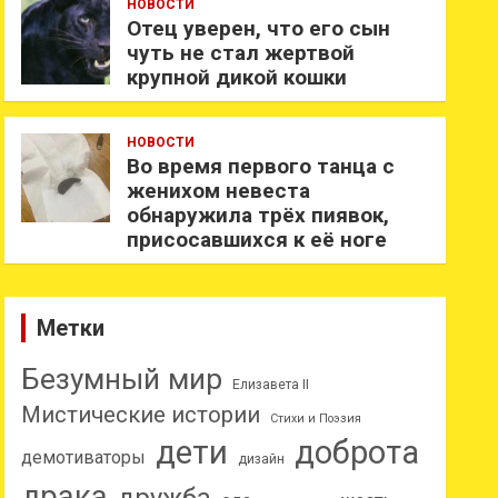
НОВОСТИ
Отец уверен, что его сын
чуть не стал жертвой
крупной дикой кошки
НОВОСТИ
Во время первого танца с
женихом невеста
обнаружила трёх пиявок,
присосавшихся к её ноге
Метки
Безумный мир
Елизавета II
Мистические истории
Стихи и Поэзия
дети
доброта
демотиваторы
дизайн
драка