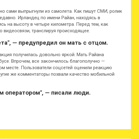
вно сами выпрыгнули из самолета. Как пишут СМИ, ролик
недавно. Ирландец по имени Райан, находясь в
ь на высоту в четыре километра. Перед тем, как
о видеосвязи, транслируя происходящее.
та", — предупредил он мать с отцом.
еакция получилась довольно яркой. Мать Райана
бусе. Впрочем, все закончилось благополучно —
ном месте. Пользователи соцсетей оценили реакцию
ругие же комментаторы похвали качество мобильной
ым оператором", — писали люди.