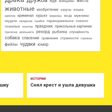
дружба
еда
жесть
женщины
животные
изобретение
кошка
казусы
криминал
курьез
мужчины
мода
креатив
маразмы
паранормальное
неудачи
повезло
ожидание
ошибки
праздник
прикольные картинки
пожилые
позитив
рекорд
рыбалка
случайность
прически
реальность
собака
спасение
сравнения
странности
стрижки
чудаки
фейлы
юмор
ИСТОРИИ
ушку
Снял крест и ушла девушка