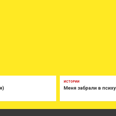
ИСТОРИИ
я)
Меня забрали в псих