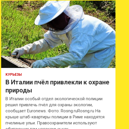
к
КУРЬЕЗЫ
В Италии пчёл привлекли к охране
природы
В Италии особый отдел экологической полиции
решил привлечь пчёл для охраны экологии,
сообщает Euronews. Фото: Rosng.ruRosng.ru На
крыше штаб-квартиры полиции в Риме находятся
пчелиные ульи. Правоохранители используют