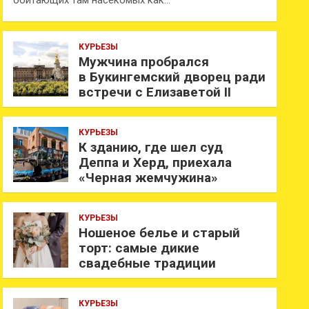
обитающих там насекомых как…
КУРЬЕЗЫ
Мужчина пробрался
в Букингемский дворец ради
встречи с Елизаветой II
КУРЬЕЗЫ
К зданию, где шел суд
Деппа и Херд, приехала
«Черная жемчужина»
КУРЬЕЗЫ
Ношеное белье и старый
торт: самые дикие
свадебные традиции
КУРЬЕЗЫ