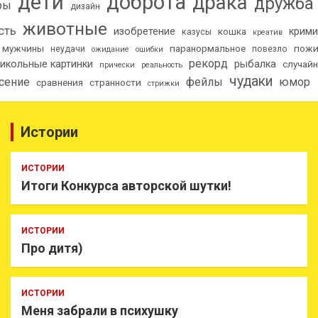
дети
доброта
драка
дружба
ры
дизайн
животные
сть
изобретение
крими
кошка
казусы
креатив
мужчины
паранормальное
пож
неудачи
повезло
ожидание
ошибки
рекорд
икольные картинки
рыбалка
случай
прически
реальность
чудаки
сение
фейлы
юмор
сравнения
странности
стрижки
Истории
ИСТОРИИ
Итоги Конкурса авторской шутки!
ИСТОРИИ
Про дитя)
ИСТОРИИ
Меня забрали в психушку