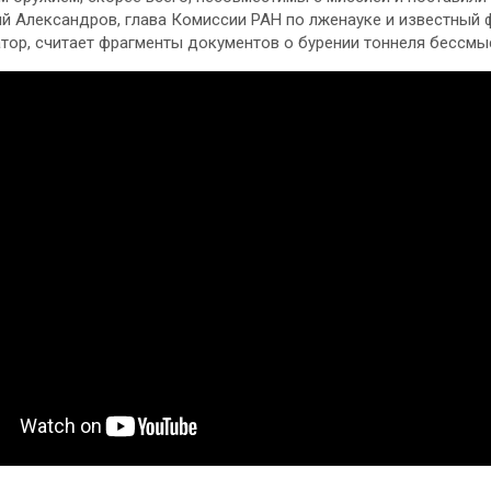
ний Александров, глава Комиссии РАН по лженауке и известный 
тор, считает фрагменты документов о бурении тоннеля бессмы