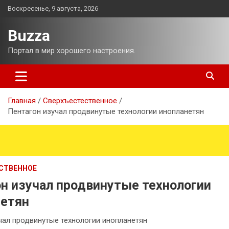
Перейти
Воскресенье, 9 августа, 2026
к
содержимому
Buzza
Портал в мир хорошего настроения.
Главная
Сверхъестественное
Пентагон изучал продвинутые технологии инопланетян
СТВЕННОЕ
н изучал продвинутые технологии
нетян
чал продвинутые технологии инопланетян