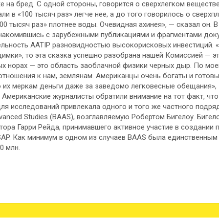
е на бред. С одной стороны, говорится о сверхлегком веществе
ли в «100 тысяч раз» легче нее, а до того говорилось о сверхп
00 тысяч раз» плотнее воды. Очевидная ахинея», — сказал он. 
накомившись с зарубежными публикациями и фрагментами док
ельность AATIP разновидностью высокорисковых инвестиций. «
имки», то эта сказка успешно разобрана нашей Комиссией — эт
ых норах — это область заоблачной физики черных дыр. По мо
 отношения к нам, землянам. Американцы очень богаты и готовы
 их меркам деньги даже за заведомо легковесные обещания»,
 Американские журналисты обратили внимание на тот факт, чт
для исследований привлекала одного и того же частного подряд
vanced Studies (BAAS), возглавляемую Робертом Бигелоу. Бигел
атора Гарри Рейда, принимавшего активное участие в создании 
AP. Как минимум в одном из случаев BAAS была единственным
0 млн.