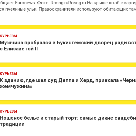
общает Euronews. Фото: Rosng.ruRosng.ru На крыше штаб-кварт
ся пчелиные ульи. Правоохранители используют обитающих та
КУРЬЕЗЫ
Мужчина пробрался в Букингемский дворец ради вс
с Елизаветой II
КУРЬЕЗЫ
К зданию, где шел суд Деппа и Херд, приехала «Черн
жемчужина»
КУРЬЕЗЫ
Ношеное белье и старый торт: самые дикие свадеб
традиции