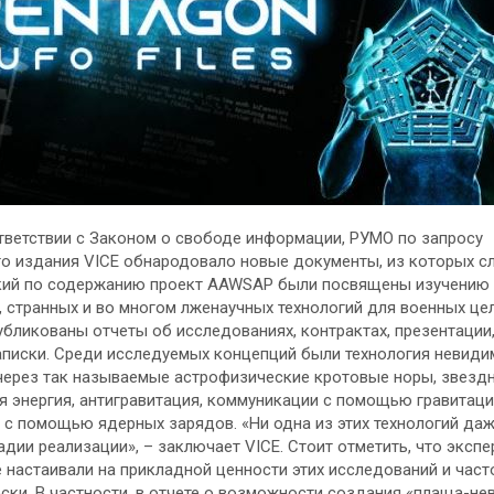
ответствии с Законом о свободе информации, РУМО по запросу
о издания VICE обнародовало новые документы, из которых сл
зкий по содержанию проект AAWSAP были посвящены изучению
, странных и во многом лженаучных технологий для военных цел
убликованы отчеты об исследованиях, контрактах, презентации,
писки. Среди исследуемых концепций были технология невиди
через так называемые астрофизические кротовые норы, звездн
я энергия, антигравитация, коммуникации с помощью гравитац
 с помощью ядерных зарядов. «Ни одна из этих технологий даж
адии реализации», – заключает VICE. Стоит отметить, что экспе
 настаивали на прикладной ценности этих исследований и част
ески. В частности, в отчете о возможности создания «плаща-н