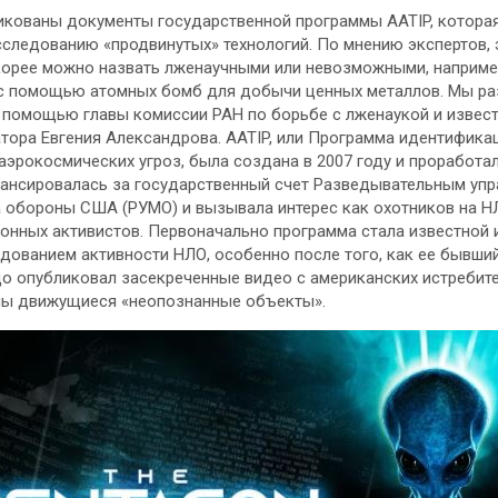
кованы документы государственной программы AATIP, котора
следованию «продвинутых» технологий. По мнению экспертов, 
корее можно назвать лженаучными или невозможными, наприме
с помощью атомных бомб для добычи ценных металлов. Мы ра
 помощью главы комиссии РАН по борьбе с лженаукой и извес
тора Евгения Александрова. AATIP, или Программа идентифика
аэрокосмических угроз, была создана в 2007 году и проработа
нансировалась за государственный счет Разведывательным уп
 обороны США (РУМО) и вызывала интерес как охотников на НЛ
онных активистов. Первоначально программа стала известной 
едованием активности НЛО, особенно после того, как ее бывши
о опубликовал засекреченные видео с американских истребите
ны движущиеся «неопознанные объекты».