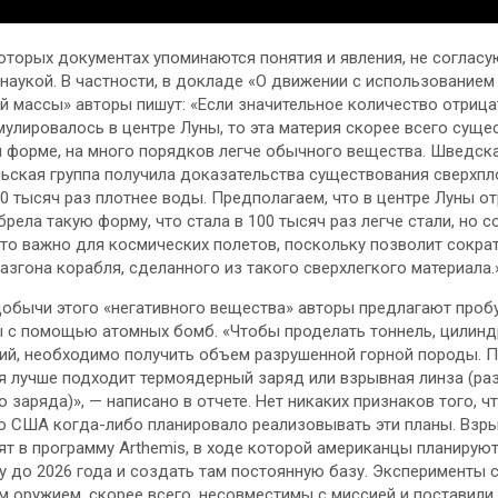
оторых документах упоминаются понятия и явления, не соглас
наукой. В частности, в докладе «О движении с использованием
й массы» авторы пишут: «Если значительное количество отриц
мулировалось в центре Луны, то эта материя скорее всего сущес
й форме, на много порядков легче обычного вещества. Шведск
ьская группа получила доказательства существования сверхп
00 тысяч раз плотнее воды. Предполагаем, что в центре Луны о
рела такую форму, что стала в 100 тысяч раз легче стали, но с
то важно для космических полетов, поскольку позволит сокра
разгона корабля, сделанного из такого сверхлегкого материала.
обычи этого «негативного вещества» авторы предлагают проб
ы с помощью атомных бомб. «Чтобы проделать тоннель, цилинд
ий, необходимо получить объем разрушенной горной породы. 
я лучше подходит термоядерный заряд или взрывная линза (ра
 заряда)», — написано в отчете. Нет никаких признаков того, ч
о США когда-либо планировало реализовывать эти планы. Взр
ят в программу Arthemis, в ходе которой американцы планирую
у до 2026 года и создать там постоянную базу. Эксперименты 
 оружием, скорее всего, несовместимы с миссией и поставили