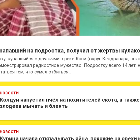
напавший на подростка, получил от жертвы кулако
ху, купавшийся с друзьями в реке Кани (округ Кендрапара, шта
емонстрировал редкостное мужество. Подростку всего 14 лет, 
таться тем, что сумел отбиться…
НОВОСТИ
Колдун напустил пчёл на похитителей скота, а также
злодеев мычать и блеять
НОВОСТИ
Курица начала откладывать яйца, похожие на орехи