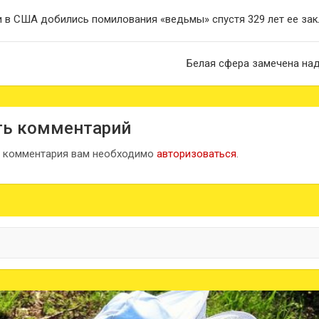
ия
 в США добились помилования «ведьмы» спустя 329 лет ее за
Белая сфера замечена на
ть комментарий
и комментария вам необходимо
авторизоваться
.