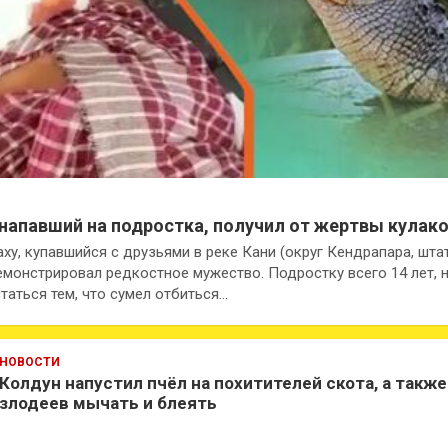
напавший на подростка, получил от жертвы кулако
ху, купавшийся с друзьями в реке Кани (округ Кендрапара, шта
емонстрировал редкостное мужество. Подростку всего 14 лет, 
таться тем, что сумел отбиться…
НОВОСТИ
Колдун напустил пчёл на похитителей скота, а также
злодеев мычать и блеять