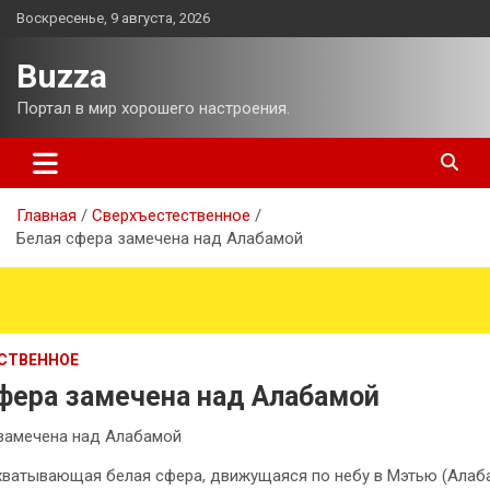
Перейти
Воскресенье, 9 августа, 2026
к
содержимому
Buzza
Портал в мир хорошего настроения.
Главная
Сверхъестественное
Белая сфера замечена над Алабамой
СТВЕННОЕ
фера замечена над Алабамой
замечена над Алабамой
хватывающая белая сфера, движущаяся по небу в Мэтью (Алаб