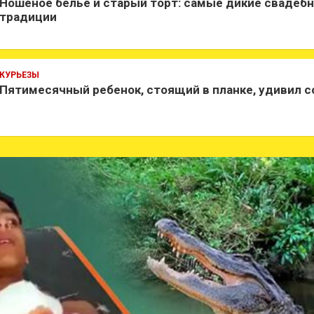
Ношеное белье и старый торт: самые дикие свадеб
традиции
КУРЬЕЗЫ
Пятимесячный ребенок, стоящий в планке, удивил 