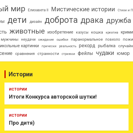
ый мир
Мистические истории
Елизавета II
Стихи и 
дети
доброта
драка
дружба
ры
дизайн
животные
сть
изобретение
крими
кошка
казусы
креатив
мужчины
паранормальное
пож
неудачи
повезло
ожидание
ошибки
рекорд
икольные картинки
рыбалка
случай
прически
реальность
чудаки
сение
фейлы
юмор
сравнения
странности
стрижки
Истории
ИСТОРИИ
Итоги Конкурса авторской шутки!
ИСТОРИИ
Про дитя)