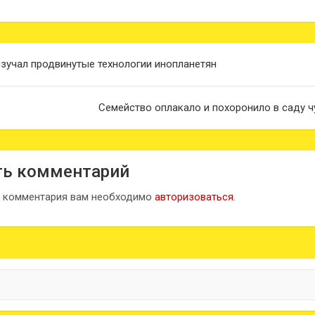
ия
изучал продвинутые технологии инопланетян
Семейство оплакало и похоронило в саду ч
ть комментарий
и комментария вам необходимо
авторизоваться
.