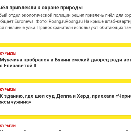
чёл привлекли к охране природы
бый отдел экологической полиции решил привлечь пчёл для ох
общает Euronews. Фото: Rosng.ruRosng.ru На крыше штаб-кварт
ся пчелиные ульи. Правоохранители используют обитающих та
КУРЬЕЗЫ
Мужчина пробрался в Букингемский дворец ради вс
с Елизаветой II
КУРЬЕЗЫ
К зданию, где шел суд Деппа и Херд, приехала «Черн
жемчужина»
КУРЬЕЗЫ