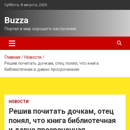
Перейти
Суббота, 8 августа, 2026
к
содержимому
Buzza
Портал в мир хорошего настроения.
Главная
Новости
Решив почитать дочкам, отец понял, что книга
библиотечная и давно просроченная
НОВОСТИ
Решив почитать дочкам, отец
понял, что книга библиотечная
и давно просроченная