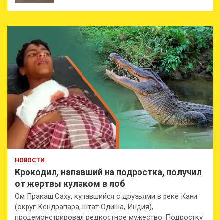
НОВОСТИ
Крокодил, напавший на подростка, получил
от жертвы кулаком в лоб
Ом Пракаш Саху, купавшийся с друзьями в реке Кани
(округ Кендрапара, штат Одиша, Индия),
продемонстрировал редкостное мужество. Подростку