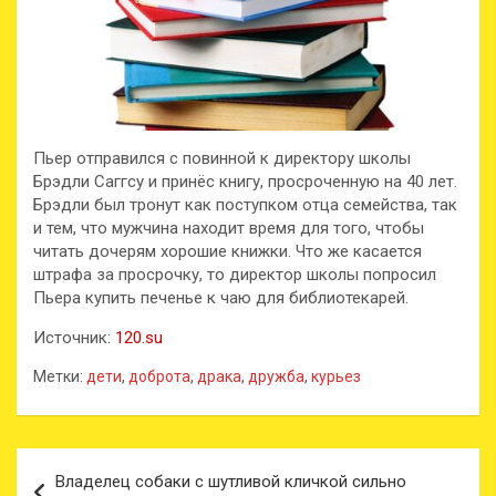
Пьер отправился с повинной к директору школы
Брэдли Саггсу и принёс книгу, просроченную на 40 лет.
Брэдли был тронут как поступком отца семейства, так
и тем, что мужчина находит время для того, чтобы
читать дочерям хорошие книжки. Что же касается
штрафа за просрочку, то директор школы попросил
Пьера купить печенье к чаю для библиотекарей.
Источник:
120.su
Метки:
дети
,
доброта
,
драка
,
дружба
,
курьез
Навигация
Владелец собаки с шутливой кличкой сильно