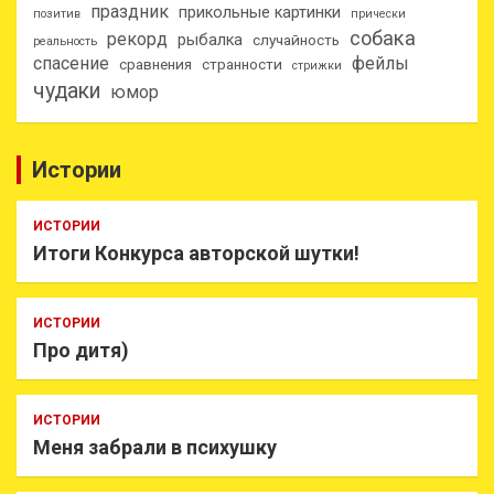
праздник
прикольные картинки
позитив
прически
собака
рекорд
рыбалка
случайность
реальность
спасение
фейлы
сравнения
странности
стрижки
чудаки
юмор
Истории
ИСТОРИИ
Итоги Конкурса авторской шутки!
ИСТОРИИ
Про дитя)
ИСТОРИИ
Меня забрали в психушку