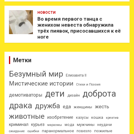
НОВОСТИ
Во время первого танца с
женихом невеста обнаружила
трёх пиявок, присосавшихся к её
ноге
Метки
Безумный мир
Елизавета II
Мистические истории
Стихи и Поэзия
дети
доброта
демотиваторы
дизайн
драка
дружба
еда
жесть
женщины
животные
изобретение
кошка
казусы
креатив
криминал
курьез
мужчины
мода
неудачи
маразмы
паранормальное
пожилые
повезло
ожидание
ошибки