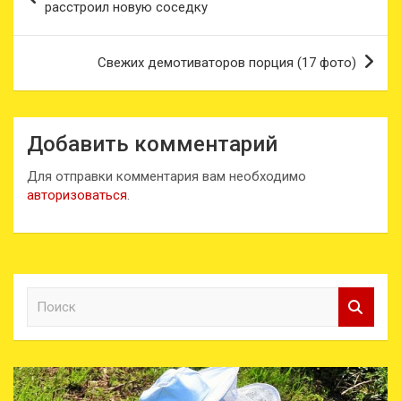
по
расстроил новую соседку
записям
Свежих демотиваторов порция (17 фото)
Добавить комментарий
Для отправки комментария вам необходимо
авторизоваться
.
П
о
и
с
к