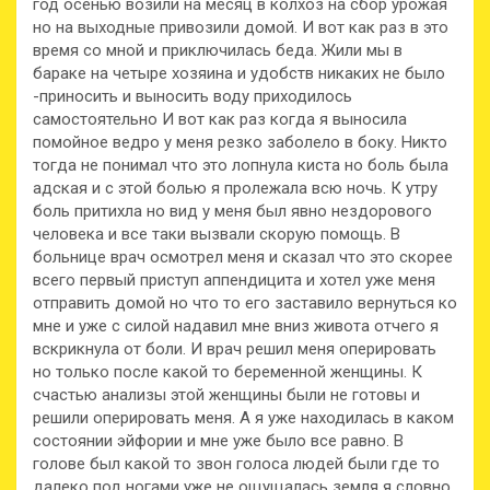
год осенью возили на месяц в колхоз на сбор урожая
но на выходные привозили домой. И вот как раз в это
время со мной и приключилась беда. Жили мы в
бараке на четыре хозяина и удобств никаких не было
-приносить и выносить воду приходилось
самостоятельно И вот как раз когда я выносила
помойное ведро у меня резко заболело в боку. Никто
тогда не понимал что это лопнула киста но боль была
адская и с этой болью я пролежала всю ночь. К утру
боль притихла но вид у меня был явно нездорового
человека и все таки вызвали скорую помощь. В
больнице врач осмотрел меня и сказал что это скорее
всего первый приступ аппендицита и хотел уже меня
отправить домой но что то его заставило вернуться ко
мне и уже с силой надавил мне вниз живота отчего я
вскрикнула от боли. И врач решил меня оперировать
но только после какой то беременной женщины. К
счастью анализы этой женщины были не готовы и
решили оперировать меня. А я уже находилась в каком
состоянии эйфории и мне уже было все равно. В
голове был какой то звон голоса людей были где то
далеко под ногами уже не ощущалась земля я словно