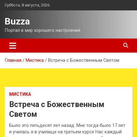
Перейти
Суббота, 8 августа, 2026
к
содержимому
Buzza
Портал в мир хорошего настроения.
Главная
Мистика
Встреча с Божественным Светом
МИСТИКА
Встреча с Божественным
Светом
Было это пятьдесят лет назад .Мне тогда было 17 лет
и училась я в училище на третьем курсе Нас каждый