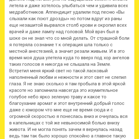
летела и даже хотелось улыбаться чем и удивила всех
медработников. Аппендицит удалили под песню «Вы
слыхали как поют дрозды» но потом вдруг из раны
еще незашитой вырвался столб крови и окропил всех
врачей и даже лампу над головой. Мой врач был в
шоке он не знал что со мной делать. От страшной боли
я потеряла сознание т к операция шла только с
местной анестезией, а значит резали живьем. И в это
время моя душа улетела куда то вверх под хор ангелов
таких голосов я никогда не слышала на Земле.
Встретил меня яркий свет но такой ласковый
наполненный любви и нежности и этот свет не слепил
глаза. Я не знаю сколько я там пробыла в этой яркой
красоте но запомнила навсегда это изумительное
голубое небо ярко зеленую траву и какое то
благоухание аромат и этот внутренний добрый голос
даже с юмором что мне еще не время сюда и с
огромной скоростью я понеслась вниз и очнулась вся
в капельницах с той же невыносимой болью внизу
живота. И не могла понять зачем я вернулась назад
ведь там так было хорошо спокойно а главное такую