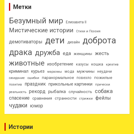
Метки
Безумный мир
Елизавета II
Мистические истории
Стихи и Поэзия
дети
доброта
демотиваторы
дизайн
драка
дружба
еда
жесть
женщины
животные
изобретение
кошка
казусы
креатив
криминал
курьез
мужчины
мода
неудачи
маразмы
паранормальное
пожилые
повезло
ожидание
ошибки
праздник
прикольные картинки
позитив
прически
собака
рекорд
рыбалка
случайность
реальность
спасение
фейлы
сравнения
странности
стрижки
чудаки
юмор
Истории