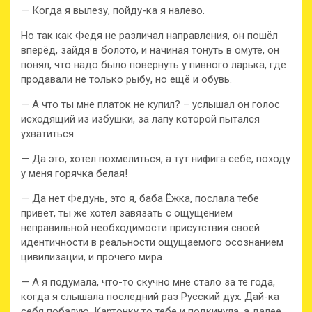
— Когда я вылезу, пойду-ка я налево.
Но так как Федя не различал направления, он пошёл
вперёд, зайдя в болото, и начиная тонуть в омуте, он
понял, что надо было повернуть у пивного ларька, где
продавали не только рыбу, но ещё и обувь.
— А что ты мне платок не купил? – услышал он голос
исходящий из избушки, за лапу которой пытался
ухватиться.
— Да это, хотел похмелиться, а тут нифига себе, походу
у меня горячка белая!
— Да нет Федунь, это я, баба Ёжка, послала тебе
привет, ты же хотел завязать с ощущением
неправильной необходимости присутствия своей
идентичности в реальности ощущаемого осознанием
цивилизации, и прочего мира.
— А я подумала, что-то скучно мне стало за те года,
когда я слышала последний раз Русский дух. Дай-ка
себя побалую. Картонку то тебе и подкинула, а далее