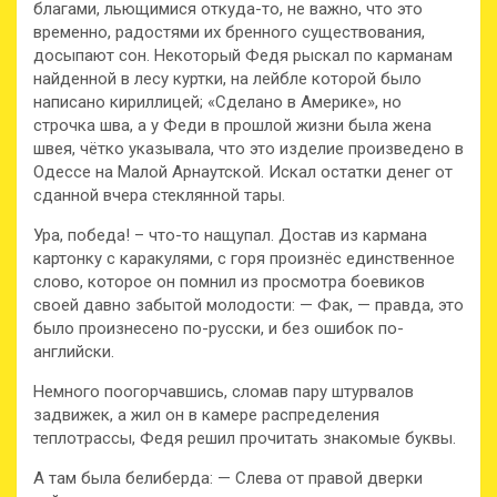
благами, льющимися откуда-то, не важно, что это
временно, радостями их бренного существования,
досыпают сон. Некоторый Федя рыскал по карманам
найденной в лесу куртки, на лейбле которой было
написано кириллицей; «Сделано в Америке», но
строчка шва, а у Феди в прошлой жизни была жена
швея, чётко указывала, что это изделие произведено в
Одессе на Малой Арнаутской. Искал остатки денег от
сданной вчера стеклянной тары.
Ура, победа! – что-то нащупал. Достав из кармана
картонку с каракулями, с горя произнёс единственное
слово, которое он помнил из просмотра боевиков
своей давно забытой молодости: — Фак, — правда, это
было произнесено по-русски, и без ошибок по-
английски.
Немного поогорчавшись, сломав пару штурвалов
задвижек, а жил он в камере распределения
теплотрассы, Федя решил прочитать знакомые буквы.
А там была белиберда: — Слева от правой дверки