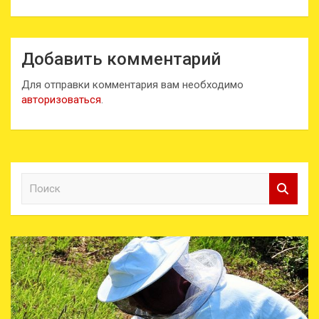
Добавить комментарий
Для отправки комментария вам необходимо
авторизоваться
.
П
о
и
с
к