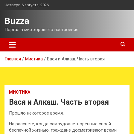
Перейти
Четверг, 6 августа, 2026
к
содержимому
Buzza
Портал в мир хорошего настроения.
Главная
Мистика
Вася и Алкаш. Часть вторая
МИСТИКА
Вася и Алкаш. Часть вторая
Прошло некоторое время.
На рассвете, когда самоудовлетворённые своей
беспечной жизнью, граждане досматривают всеми