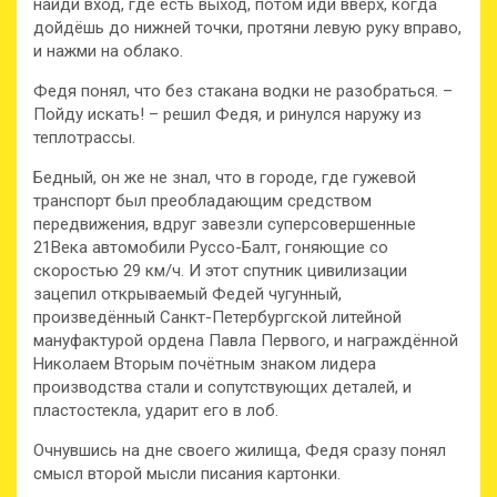
найди вход, где есть выход, потом иди вверх, когда
дойдёшь до нижней точки, протяни левую руку вправо,
и нажми на облако.
Федя понял, что без стакана водки не разобраться. –
Пойду искать! – решил Федя, и ринулся наружу из
теплотрассы.
Бедный, он же не знал, что в городе, где гужевой
транспорт был преобладающим средством
передвижения, вдруг завезли суперсовершенные
21Века автомобили Руссо-Балт, гоняющие со
скоростью 29 км/ч. И этот спутник цивилизации
зацепил открываемый Федей чугунный,
произведённый Санкт-Петербургской литейной
мануфактурой ордена Павла Первого, и награждённой
Николаем Вторым почётным знаком лидера
производства стали и сопутствующих деталей, и
пластостекла, ударит его в лоб.
Очнувшись на дне своего жилища, Федя сразу понял
смысл второй мысли писания картонки.