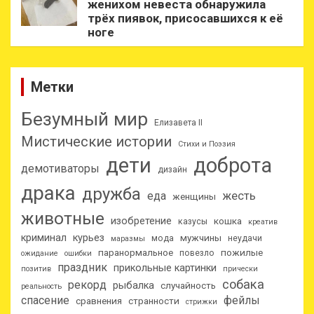
женихом невеста обнаружила
трёх пиявок, присосавшихся к её
ноге
Метки
Безумный мир
Елизавета II
Мистические истории
Стихи и Поэзия
дети
доброта
демотиваторы
дизайн
драка
дружба
еда
жесть
женщины
животные
изобретение
кошка
казусы
креатив
криминал
курьез
мужчины
мода
неудачи
маразмы
паранормальное
пожилые
повезло
ожидание
ошибки
праздник
прикольные картинки
позитив
прически
собака
рекорд
рыбалка
случайность
реальность
спасение
фейлы
сравнения
странности
стрижки