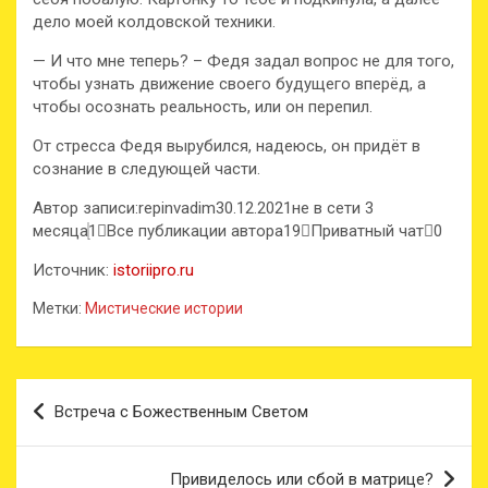
дело моей колдовской техники.
— И что мне теперь? – Федя задал вопрос не для того,
чтобы узнать движение своего будущего вперёд, а
чтобы осознать реальность, или он перепил.
От стресса Федя вырубился, надеюсь, он придёт в
сознание в следующей части.
Автор записи:repinvadim30.12.2021не в сети 3
месяца
1
Все публикации автора19
Приватный чат
0
Источник:
istoriipro.ru
Метки:
Мистические истории
Навигация
Встреча с Божественным Светом
по
записям
Привиделось или сбой в матрице?