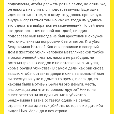
подкуплены, чтобы держать рот на замке, но опять же,
он никогда не считался подозреваемым. Еще одна
идея состоит в том, что кому-то удалось проникнуть
внутрь и спрятаться там, но как же тогда им удалось
это сделать и выбраться незамеченным? По сей день
это дело остается полной загадкой, ни один
подозреваемый никогда не был арестован и окружен
многочисленными вопросами без ответов. Кто убил
Бенджамина Натана? Как они проникли в запертый
дом и жестоко убили человека металлической трубой
в ожесточенной схватке, никого не разбудив, не
оставив грязных следов и не оставив никаких улик,
кроме орудия убийства? В самом деле, как они снова
вышли, чтобы оставить двери и окна запертыми? Был
ли преступник уже в доме в то время, и если да, то
каковы были мотивы? Были ли это деньги, месть,
информация или что-то совсем другое? Никто не
знает ответов ни на один из них, и убийство
Бенджамина Натана остается одним из самых
странных и загадочных убийств, которые когда-либо
видел Нью-Йорк, да и вся страна.