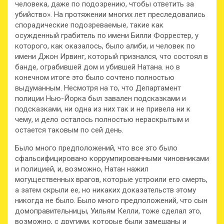
человека, даже по подозрению, чтобы ответить за
убийство». На протяжении многих лет преследовались
спорадические подозреваемые, такие как
осужденный грабитель по имени Билли Форрестер, у
которого, как оказалось, было алиби, и человек по
имени Джон Ирвинг, который признался, что состоял в
банде, ограбившей дом и убившей Натана. но в
конечном итоге это было сочтено полностью
выдуманным. Несмотря на то, что Департамент
полиции Нью-Йорка был завален подсказками и
подсказками, ни одна из них так и не привела ни к
чему, и дело осталось полностью нераскрытым и
остается таковым по сей день.
Было много предположений, что все это было
сфальсифицировано коррумпированными чиновниками
и полицией, и, возможно, Натан нажил
могущественных врагов, которые устроили его смерть,
а затем скрыли ее, но никаких доказательств этому
никогда не было. Было много предположений, что сын
домоправительницы, Уильям Келли, тоже сделал это,
возможно, с другими, которые были замешаны и