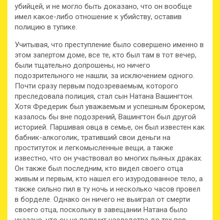
убийцей, и не могло быть доказано, что он вообще
имел какое-либо отношение к убийству, оставив
полицию в тупике.
Учитывая, что преступление было совершено именно в
этом запертом доме, все те, кто был там в тот вечер,
были тщательно допрошены, но ничего
подозрительного не нашли, за исключением одного.
Почти сразу первым подозреваемым, которого
преследовала полиция, стал сын Натана Вашингтон.
Хотя Фредерик был уважаемым и успешным брокером,
казалось бы вне подозрений, Вашингтон был другой
историей. Паршивая овца в семье, он был известен как
бабник-алкоголик, тративший свои деньги на
проституток и легкомысленные вещи, а также
известно, что он участвовал во многих пьяных драках.
Он также был последним, кто видел своего отца
живым и первым, кто нашел его изуродованное тело, а
также сильно пил в ту ночь и несколько часов провел
в борделе. Однако он ничего не выиграл от смерти
своего отца, поскольку в завещании Натана было