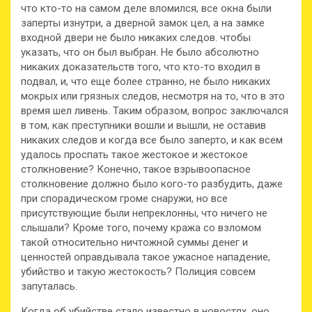
что кто-то на самом деле вломился, все окна были
заперты изнутри, а дверной замок цел, а на замке
входной двери не было никаких следов. чтобы
указать, что он был выбран. Не было абсолютно
никаких доказательств того, что кто-то входил в
подвал, и, что еще более странно, не было никаких
мокрых или грязных следов, несмотря на то, что в это
время шел ливень. Таким образом, вопрос заключался
в том, как преступники вошли и вышли, не оставив
никаких следов и когда все было заперто, и как всем
удалось проспать такое жестокое и жестокое
столкновение? Конечно, такое взрывоопасное
столкновение должно было кого-то разбудить, даже
при спорадическом громе снаружи, но все
присутствующие были непреклонны, что ничего не
слышали? Кроме того, почему кража со взломом
такой относительно ничтожной суммы денег и
ценностей оправдывала такое ужасное нападение,
убийство и такую жестокость? Полиция совсем
запуталась.
Когда об убийстве стало известно в новостях, оно