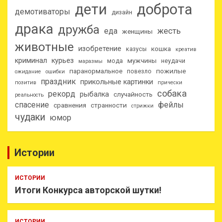
дети
доброта
демотиваторы
дизайн
драка
дружба
еда
жесть
женщины
животные
изобретение
кошка
казусы
креатив
криминал
курьез
мужчины
мода
неудачи
маразмы
паранормальное
пожилые
повезло
ожидание
ошибки
праздник
прикольные картинки
позитив
прически
собака
рекорд
рыбалка
случайность
реальность
спасение
фейлы
сравнения
странности
стрижки
чудаки
юмор
Истории
ИСТОРИИ
Итоги Конкурса авторской шутки!
ИСТОРИИ