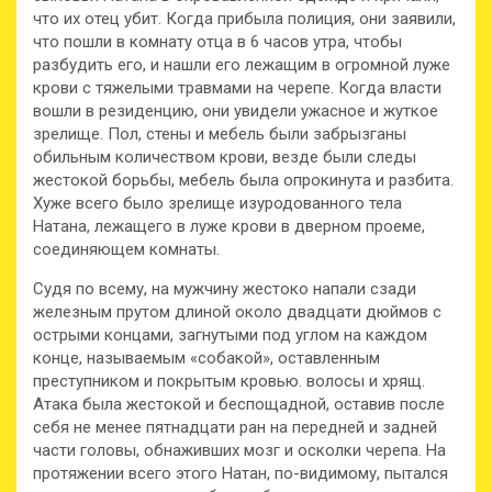
что их отец убит. Когда прибыла полиция, они заявили,
что пошли в комнату отца в 6 часов утра, чтобы
разбудить его, и нашли его лежащим в огромной луже
крови с тяжелыми травмами на черепе. Когда власти
вошли в резиденцию, они увидели ужасное и жуткое
зрелище. Пол, стены и мебель были забрызганы
обильным количеством крови, везде были следы
жестокой борьбы, мебель была опрокинута и разбита.
Хуже всего было зрелище изуродованного тела
Натана, лежащего в луже крови в дверном проеме,
соединяющем комнаты.
Судя по всему, на мужчину жестоко напали сзади
железным прутом длиной около двадцати дюймов с
острыми концами, загнутыми под углом на каждом
конце, называемым «собакой», оставленным
преступником и покрытым кровью. волосы и хрящ.
Атака была жестокой и беспощадной, оставив после
себя не менее пятнадцати ран на передней и задней
части головы, обнаживших мозг и осколки черепа. На
протяжении всего этого Натан, по-видимому, пытался