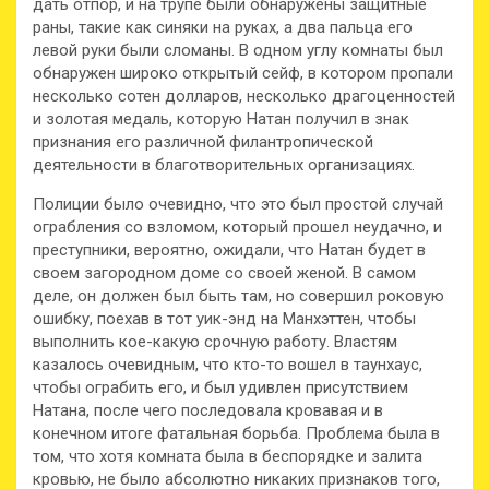
дать отпор, и на трупе были обнаружены защитные
раны, такие как синяки на руках, а два пальца его
левой руки были сломаны. В одном углу комнаты был
обнаружен широко открытый сейф, в котором пропали
несколько сотен долларов, несколько драгоценностей
и золотая медаль, которую Натан получил в знак
признания его различной филантропической
деятельности в благотворительных организациях.
Полиции было очевидно, что это был простой случай
ограбления со взломом, который прошел неудачно, и
преступники, вероятно, ожидали, что Натан будет в
своем загородном доме со своей женой. В самом
деле, он должен был быть там, но совершил роковую
ошибку, поехав в тот уик-энд на Манхэттен, чтобы
выполнить кое-какую срочную работу. Властям
казалось очевидным, что кто-то вошел в таунхаус,
чтобы ограбить его, и был удивлен присутствием
Натана, после чего последовала кровавая и в
конечном итоге фатальная борьба. Проблема была в
том, что хотя комната была в беспорядке и залита
кровью, не было абсолютно никаких признаков того,