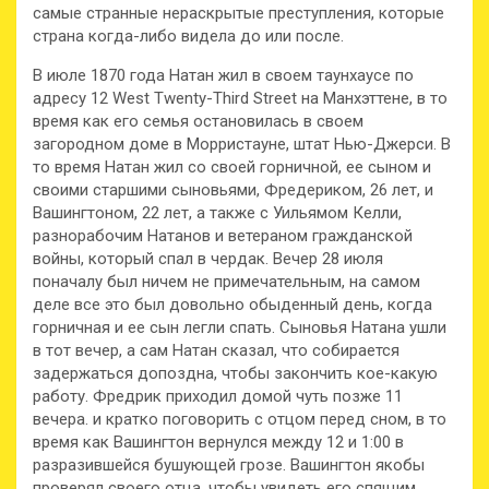
самые странные нераскрытые преступления, которые
страна когда-либо видела до или после.
В июле 1870 года Натан жил в своем таунхаусе по
адресу 12 West Twenty-Third Street на Манхэттене, в то
время как его семья остановилась в своем
загородном доме в Морристауне, штат Нью-Джерси. В
то время Натан жил со своей горничной, ее сыном и
своими старшими сыновьями, Фредериком, 26 лет, и
Вашингтоном, 22 лет, а также с Уильямом Келли,
разнорабочим Натанов и ветераном гражданской
войны, который спал в чердак. Вечер 28 июля
поначалу был ничем не примечательным, на самом
деле все это был довольно обыденный день, когда
горничная и ее сын легли спать. Сыновья Натана ушли
в тот вечер, а сам Натан сказал, что собирается
задержаться допоздна, чтобы закончить кое-какую
работу. Фредрик приходил домой чуть позже 11
вечера. и кратко поговорить с отцом перед сном, в то
время как Вашингтон вернулся между 12 и 1:00 в
разразившейся бушующей грозе. Вашингтон якобы
проверял своего отца, чтобы увидеть его спящим,