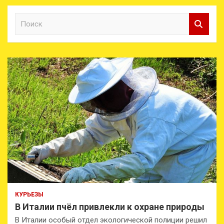
П
о
и
с
к
КУРЬЕЗЫ
В Италии пчёл привлекли к охране природы
В Италии особый отдел экологической полиции решил