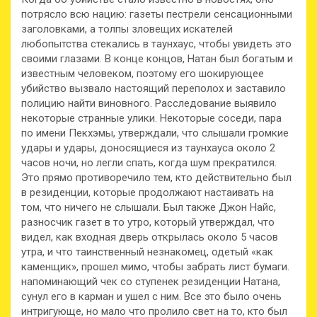
потрясло всю нацию: газеты пестрели сенсационными
заголовками, а толпы зловещих искателей
любопытства стекались в таунхаус, чтобы увидеть это
своими глазами. В конце концов, Натан был богатым и
известным человеком, поэтому его шокирующее
убийство вызвало настоящий переполох и заставило
полицию найти виновного. Расследование выявило
некоторые странные улики. Некоторые соседи, пара
по имени Пекхэмы, утверждали, что слышали громкие
удары и удары, доносящиеся из таунхауса около 2
часов ночи, но легли спать, когда шум прекратился.
Это прямо противоречило тем, кто действительно был
в резиденции, которые продолжают настаивать на
том, что ничего не слышали. Был также Джон Найс,
разносчик газет в то утро, который утверждал, что
видел, как входная дверь открылась около 5 часов
утра, и что таинственный незнакомец, одетый «как
каменщик», прошел мимо, чтобы забрать лист бумаги.
напоминающий чек со ступенек резиденции Натана,
сунул его в карман и ушел с ним. Все это было очень
интригующе, но мало что пролило свет на то, кто был