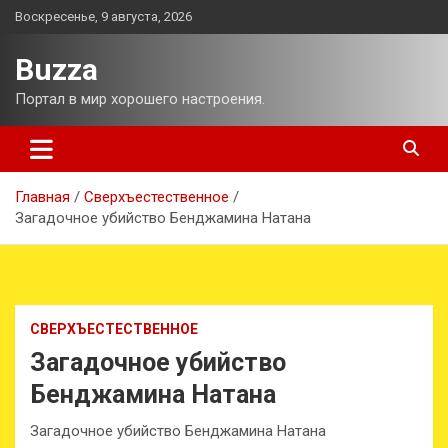
Перейти
Воскресенье, 9 августа, 2026
к
содержимому
Buzza
Портал в мир хорошего настроения.
Главная
Сверхъестественное
Загадочное убийство Бенджамина Натана
СВЕРХЪЕСТЕСТВЕННОЕ
Загадочное убийство
Бенджамина Натана
Загадочное убийство Бенджамина Натана