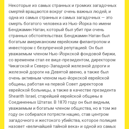
Некоторые из самых странных и громких загадочных
смертей вращаются вокруг очень важных людей, и
одна из самых странных и самых загадочных — это
смерть богатого человека из Нью-Йорка по имени
Бенджамин Натан, который был убит при очень
странных обстоятельствах. Бенджамин Натан был
богатым американским еврейским филантропом и
инвестором с безупречной репутацией. Он был
уважаемым членом Нью-Йоркской фондовой биржи,
со временем стал ее вице-президентом, директором
Чикагской и Северо-Западной железной дороги и
железной дороги на Девятой авеню, а также был
очень активным членом нью-йоркской еврейской
общины, работая на первой Совет директоров
еврейской больницы, а также в качестве президента
Shearith Israel, старейшей еврейской общины в
Соединенных Штатах. В 1870 году он был видным,
уважаемым и богатым членом общества, но в том же
году он собирался потрясти нацию, став центром
загадочного и жестокого убийства, которое полиция
назовет «величайшей тайной века» и одной из самых