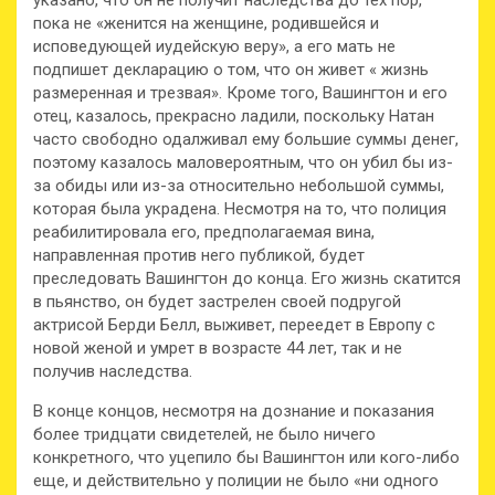
указано, что он не получит наследства до тех пор,
пока не «женится на женщине, родившейся и
исповедующей иудейскую веру», а его мать не
подпишет декларацию о том, что он живет « жизнь
размеренная и трезвая». Кроме того, Вашингтон и его
отец, казалось, прекрасно ладили, поскольку Натан
часто свободно одалживал ему большие суммы денег,
поэтому казалось маловероятным, что он убил бы из-
за обиды или из-за относительно небольшой суммы,
которая была украдена. Несмотря на то, что полиция
реабилитировала его, предполагаемая вина,
направленная против него публикой, будет
преследовать Вашингтон до конца. Его жизнь скатится
в пьянство, он будет застрелен своей подругой
актрисой Берди Белл, выживет, переедет в Европу с
новой женой и умрет в возрасте 44 лет, так и не
получив наследства.
В конце концов, несмотря на дознание и показания
более тридцати свидетелей, не было ничего
конкретного, что уцепило бы Вашингтон или кого-либо
еще, и действительно у полиции не было «ни одного