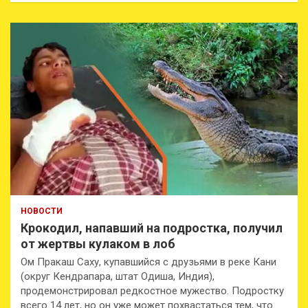
НОВОСТИ
Крокодил, напавший на подростка, получил
от жертвы кулаком в лоб
Ом Пракаш Саху, купавшийся с друзьями в реке Кани
(округ Кендрапара, штат Одиша, Индия),
продемонстрировал редкостное мужество. Подростку
всего 14 лет, но он уже может похвастаться тем, что