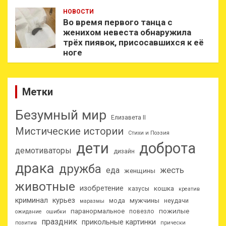
НОВОСТИ
Во время первого танца с
женихом невеста обнаружила
трёх пиявок, присосавшихся к её
ноге
Метки
Безумный мир
Елизавета II
Мистические истории
Стихи и Поэзия
дети
доброта
демотиваторы
дизайн
драка
дружба
еда
жесть
женщины
животные
изобретение
кошка
казусы
креатив
криминал
курьез
мужчины
мода
неудачи
маразмы
паранормальное
пожилые
повезло
ожидание
ошибки
праздник
прикольные картинки
позитив
прически