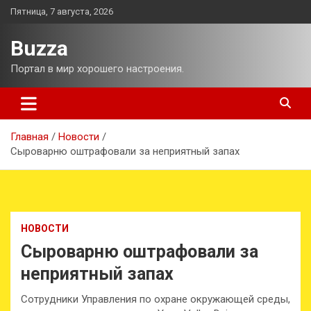
Перейти
Пятница, 7 августа, 2026
к
содержимому
Buzza
Портал в мир хорошего настроения.
Главная
Новости
Сыроварню оштрафовали за неприятный запах
НОВОСТИ
Сыроварню оштрафовали за
неприятный запах
Сотрудники Управления по охране окружающей среды,