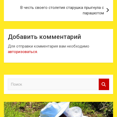
В честь своего столетия старушка прыгнула с
парашютом
Добавить комментарий
Для отправки комментария вам необходимо
авторизоваться
.
П
о
и
с
к