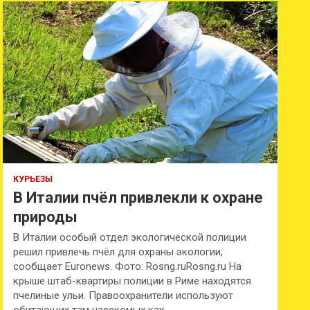
к
КУРЬЕЗЫ
В Италии пчёл привлекли к охране
природы
В Италии особый отдел экологической полиции
решил привлечь пчёл для охраны экологии,
сообщает Euronews. Фото: Rosng.ruRosng.ru На
крыше штаб-квартиры полиции в Риме находятся
пчелиные ульи. Правоохранители используют