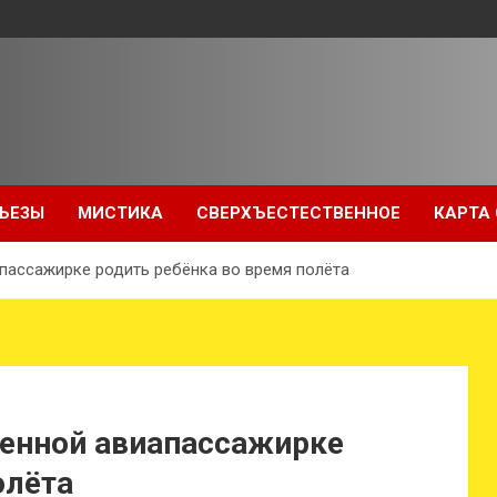
ЬЕЗЫ
МИСТИКА
СВЕРХЪЕСТЕСТВЕННОЕ
КАРТА
пассажирке родить ребёнка во время полёта
енной авиапассажирке
олёта