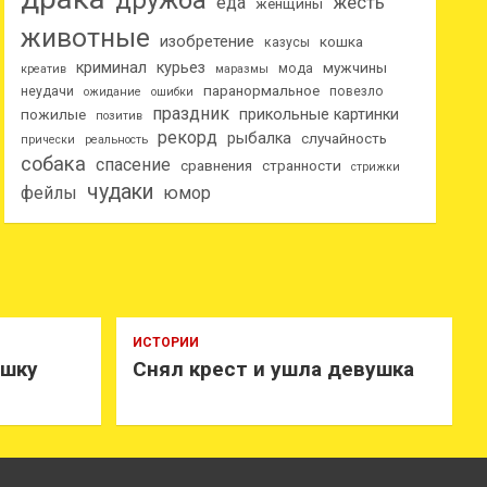
дружба
еда
жесть
женщины
животные
изобретение
кошка
казусы
криминал
курьез
мужчины
мода
креатив
маразмы
паранормальное
неудачи
повезло
ожидание
ошибки
праздник
прикольные картинки
пожилые
позитив
рекорд
рыбалка
случайность
прически
реальность
собака
спасение
сравнения
странности
стрижки
чудаки
фейлы
юмор
ИСТОРИИ
ушку
Снял крест и ушла девушка