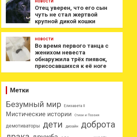
НОВОСТИ
Отец уверен, что его сын
чуть не стал жертвой
крупной дикой кошки
НОВОСТИ
Во время первого танца с
женихом невеста
обнаружила трёх пиявок,
присосавшихся к её ноге
Метки
Безумный мир
Елизавета II
Мистические истории
Стихи и Поэзия
дети
доброта
демотиваторы
дизайн
драка