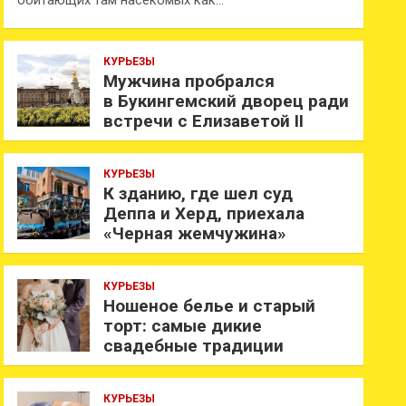
обитающих там насекомых как…
КУРЬЕЗЫ
Мужчина пробрался
в Букингемский дворец ради
встречи с Елизаветой II
КУРЬЕЗЫ
К зданию, где шел суд
Деппа и Херд, приехала
«Черная жемчужина»
КУРЬЕЗЫ
Ношеное белье и старый
торт: самые дикие
свадебные традиции
КУРЬЕЗЫ