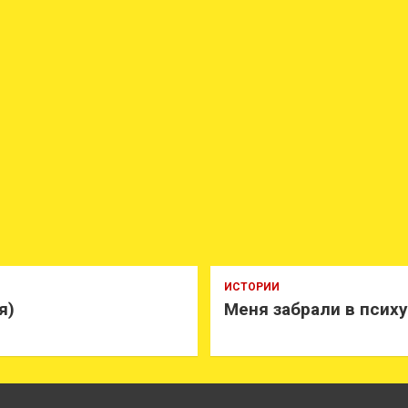
ИСТОРИИ
я)
Меня забрали в псих