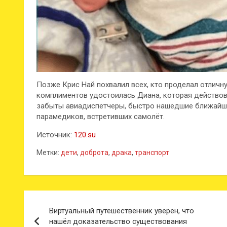
Позже Крис Най похвалил всех, кто проделал отличн
комплиментов удостоилась Диана, которая действов
забыты авиадиспетчеры, быстро нашедшие ближайши
парамедиков, встретивших самолёт.
Источник:
120.su
Метки:
дети
,
доброта
,
драка
,
транспорт
Навигация
Виртуальный путешественник уверен, что
по
нашёл доказательство существования