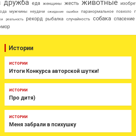
а
животные
дружба
еда
жесть
изобре
женщины
мужчины
паранормальное
ода
неудачи
повезло
ожидание
ошибки
собака
рекорд
спасение
рыбалка
случайность
ки
реальность
мор
Истории
ИСТОРИИ
Итоги Конкурса авторской шутки!
ИСТОРИИ
Про дитя)
ИСТОРИИ
Меня забрали в психушку