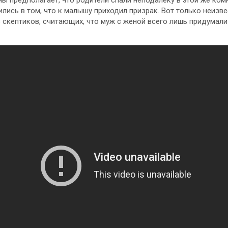
ы предполагает, что родители спали неподалёку в этой же ком
рились в том, что к малышу приходил призрак. Вот только неизве
з скептиков, считающих, что муж с женой всего лишь придума