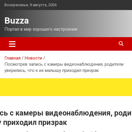
Перейти
Воскресенье, 9 августа, 2026
к
содержимому
Buzza
Портал в мир хорошего настроения.
Главная
Новости
Посмотрев запись с камеры видеонаблюдения, родители
уверились, что к их малышу приходил призрак
сь с камеры видеонаблюдения, роди
у приходил призрак