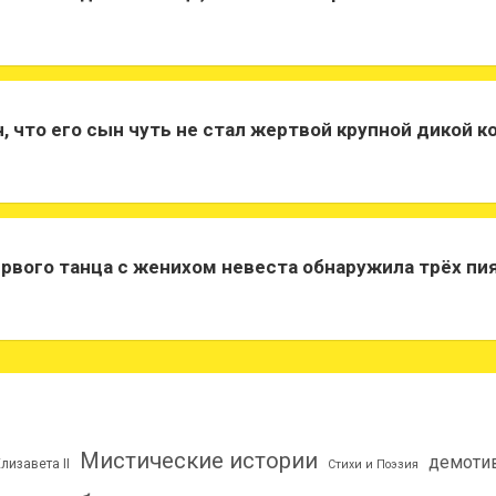
, что его сын чуть не стал жертвой крупной дикой к
рвого танца с женихом невеста обнаружила трёх пи
Мистические истории
демоти
лизавета II
Стихи и Поэзия