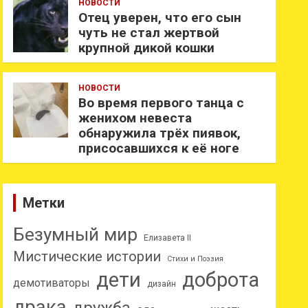
НОВОСТИ
Отец уверен, что его сын
чуть не стал жертвой
крупной дикой кошки
НОВОСТИ
Во время первого танца с
женихом невеста
обнаружила трёх пиявок,
присосавшихся к её ноге
Метки
Безумный мир
Елизавета II
Мистические истории
Стихи и Поэзия
дети
доброта
демотиваторы
дизайн
драка