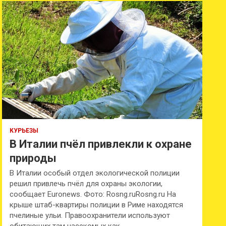
к
КУРЬЕЗЫ
В Италии пчёл привлекли к охране
природы
В Италии особый отдел экологической полиции
решил привлечь пчёл для охраны экологии,
сообщает Euronews. Фото: Rosng.ruRosng.ru На
крыше штаб-квартиры полиции в Риме находятся
пчелиные ульи. Правоохранители используют