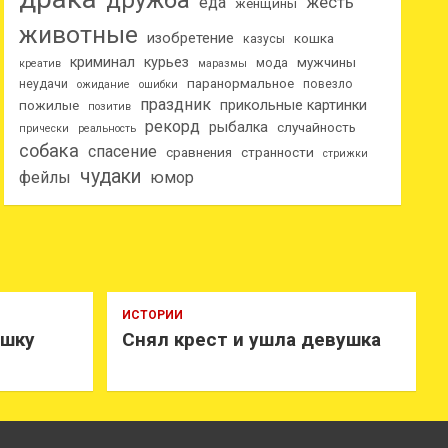
дружба
еда
жесть
женщины
животные
изобретение
кошка
казусы
криминал
курьез
мужчины
мода
креатив
маразмы
паранормальное
неудачи
повезло
ожидание
ошибки
праздник
прикольные картинки
пожилые
позитив
рекорд
рыбалка
случайность
прически
реальность
собака
спасение
сравнения
странности
стрижки
чудаки
фейлы
юмор
ИСТОРИИ
ушку
Снял крест и ушла девушка