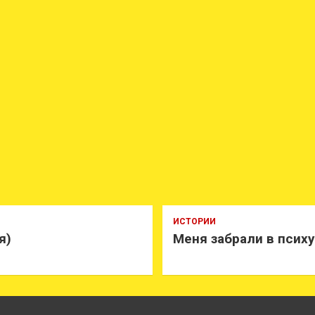
ИСТОРИИ
я)
Меня забрали в псих