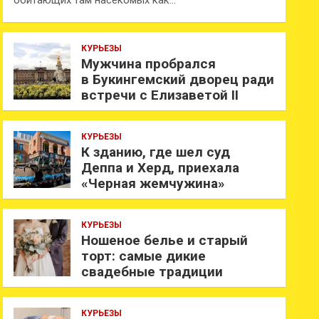
обитающих там насекомых как…
КУРЬЕЗЫ
Мужчина пробрался
в Букингемский дворец ради
встречи с Елизаветой II
КУРЬЕЗЫ
К зданию, где шел суд
Деппа и Херд, приехала
«Черная жемчужина»
КУРЬЕЗЫ
Ношеное белье и старый
торт: самые дикие
свадебные традиции
КУРЬЕЗЫ