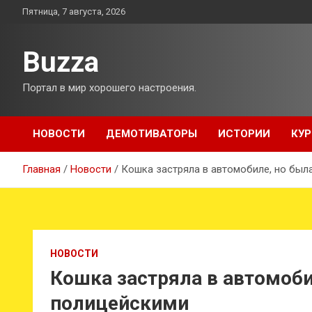
Перейти
Пятница, 7 августа, 2026
к
содержимому
Buzza
Портал в мир хорошего настроения.
НОВОСТИ
ДЕМОТИВАТОРЫ
ИСТОРИИ
КУР
Главная
Новости
Кошка застряла в автомобиле, но был
НОВОСТИ
Кошка застряла в автомоби
полицейскими