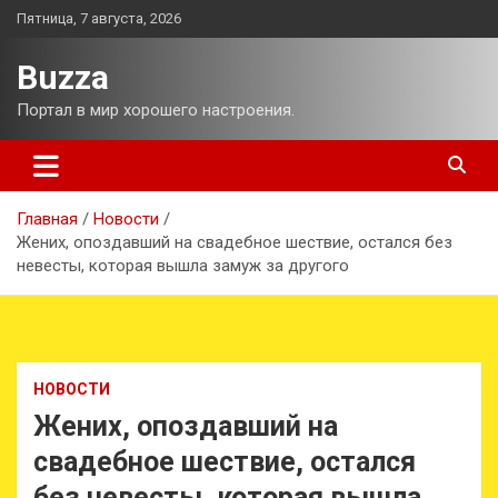
Перейти
Пятница, 7 августа, 2026
к
содержимому
Buzza
Портал в мир хорошего настроения.
Главная
Новости
Жених, опоздавший на свадебное шествие, остался без
невесты, которая вышла замуж за другого
НОВОСТИ
Жених, опоздавший на
свадебное шествие, остался
без невесты, которая вышла