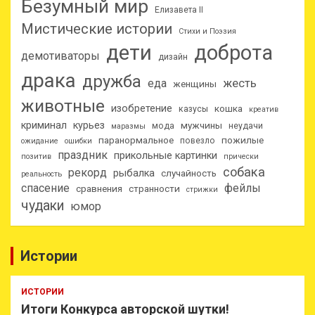
Безумный мир
Елизавета II
Мистические истории
Стихи и Поэзия
дети
доброта
демотиваторы
дизайн
драка
дружба
еда
жесть
женщины
животные
изобретение
кошка
казусы
креатив
криминал
курьез
мужчины
мода
неудачи
маразмы
паранормальное
пожилые
повезло
ожидание
ошибки
праздник
прикольные картинки
позитив
прически
собака
рекорд
рыбалка
случайность
реальность
спасение
фейлы
сравнения
странности
стрижки
чудаки
юмор
Истории
ИСТОРИИ
Итоги Конкурса авторской шутки!