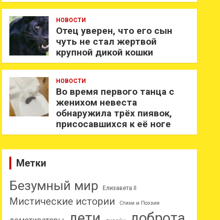
НОВОСТИ
Отец уверен, что его сын
чуть не стал жертвой
крупной дикой кошки
НОВОСТИ
Во время первого танца с
женихом невеста
обнаружила трёх пиявок,
присосавшихся к её ноге
Метки
Безумный мир
Елизавета II
Мистические истории
Стихи и Поэзия
дети
доброта