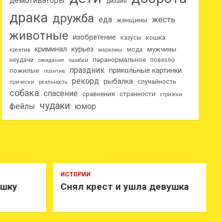
демотиваторы
дизайн
драка
дружба
еда
жесть
женщины
животные
изобретение
кошка
казусы
криминал
курьез
мужчины
мода
креатив
маразмы
паранормальное
неудачи
повезло
ожидание
ошибки
праздник
прикольные картинки
пожилые
позитив
рекорд
рыбалка
случайность
прически
реальность
собака
спасение
сравнения
странности
стрижки
чудаки
фейлы
юмор
ИСТОРИИ
ушку
Снял крест и ушла девушка