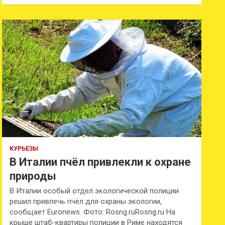
и
с
к
КУРЬЕЗЫ
В Италии пчёл привлекли к охране
природы
В Италии особый отдел экологической полиции
решил привлечь пчёл для охраны экологии,
сообщает Euronews. Фото: Rosng.ruRosng.ru На
крыше штаб-квартиры полиции в Риме находятся