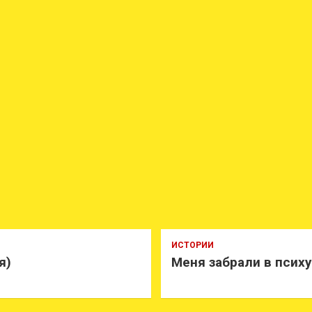
ИСТОРИИ
я)
Меня забрали в псих