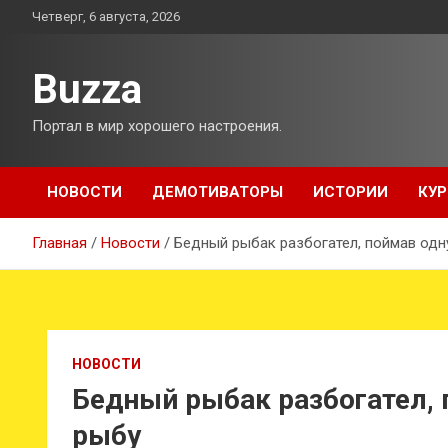
Перейти
Четверг, 6 августа, 2026
к
содержимому
Buzza
Портал в мир хорошего настроения.
НОВОСТИ
ДЕМОТИВАТОРЫ
ИСТОРИИ
КУР
Главная
Новости
Бедный рыбак разбогател, поймав од
НОВОСТИ
Бедный рыбак разбогател,
рыбу