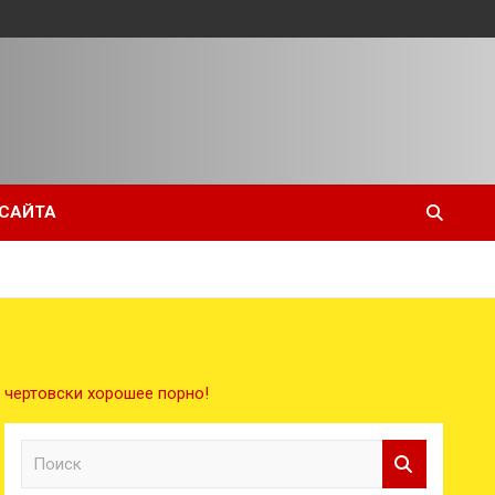
 САЙТА
чертовски хорошее порно!
П
о