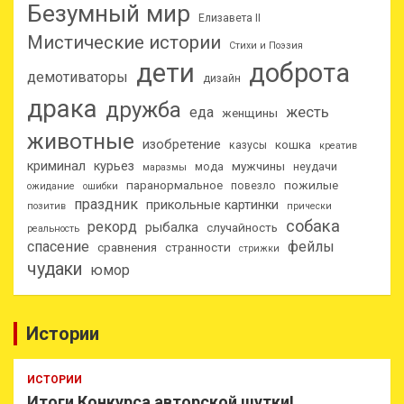
Безумный мир
Елизавета II
Мистические истории
Стихи и Поэзия
дети
доброта
демотиваторы
дизайн
драка
дружба
еда
жесть
женщины
животные
изобретение
кошка
казусы
креатив
криминал
курьез
мужчины
мода
неудачи
маразмы
паранормальное
пожилые
повезло
ожидание
ошибки
праздник
прикольные картинки
позитив
прически
собака
рекорд
рыбалка
случайность
реальность
спасение
фейлы
сравнения
странности
стрижки
чудаки
юмор
Истории
ИСТОРИИ
Итоги Конкурса авторской шутки!