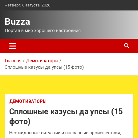
Перейти
Четверг, 6 августа, 2026
к
содержимому
Buzza
Портал в мир хорошего настроения.
Главная
Демотиваторы
Сплошные казусы да упсы (15 фото)
ДЕМОТИВАТОРЫ
Сплошные казусы да упсы (15
фото)
Неожиданные ситуации и внезапные происшествия,