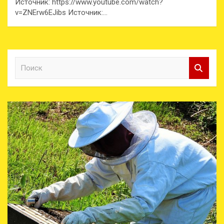
Источник: https://www.youtube.com/watch?
v=ZNErw6EJibs Источник:…
П
о
и
с
к