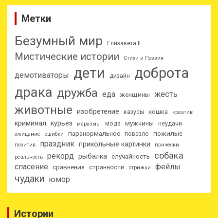
Метки
Безумный мир
Елизавета II
Мистические истории
Стихи и Поэзия
дети
доброта
демотиваторы
дизайн
драка
дружба
еда
жесть
женщины
животные
изобретение
кошка
казусы
креатив
криминал
курьез
мужчины
мода
неудачи
маразмы
паранормальное
пожилые
повезло
ожидание
ошибки
праздник
прикольные картинки
позитив
прически
собака
рекорд
рыбалка
случайность
реальность
спасение
фейлы
сравнения
странности
стрижки
чудаки
юмор
Истории