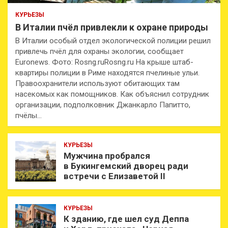
КУРЬЕЗЫ
В Италии пчёл привлекли к охране природы
В Италии особый отдел экологической полиции решил
привлечь пчёл для охраны экологии, сообщает
Euronews. Фото: Rosng.ruRosng.ru На крыше штаб-
квартиры полиции в Риме находятся пчелиные ульи.
Правоохранители используют обитающих там
насекомых как помощников. Как объяснил сотрудник
организации, подполковник Джанкарло Папитто,
пчёлы…
КУРЬЕЗЫ
Мужчина пробрался
в Букингемский дворец ради
встречи с Елизаветой II
КУРЬЕЗЫ
К зданию, где шел суд Деппа