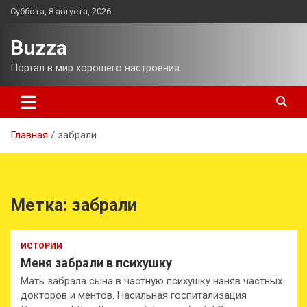
Перейти
Суббота, 8 августа, 2026
к
содержимому
Buzza
Портал в мир хорошего настроения.
Главная
забрали
Метка:
забрали
ИСТОРИИ
Меня забрали в психушку
Мать забрала сына в частную психушку наняв частных
докторов и ментов. Насильная госпитализация