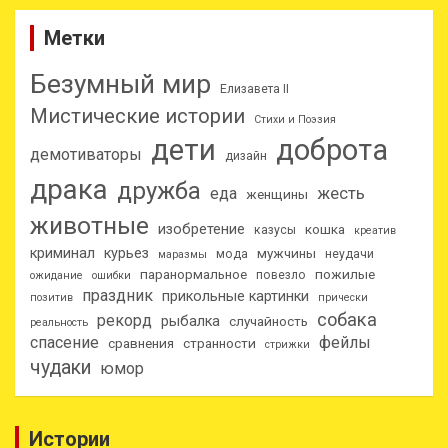
Метки
Безумный мир
Елизавета II
Мистические истории
Стихи и Поэзия
дети
доброта
демотиваторы
дизайн
драка
дружба
еда
жесть
женщины
животные
изобретение
кошка
казусы
креатив
криминал
курьез
мужчины
мода
неудачи
маразмы
паранормальное
пожилые
повезло
ожидание
ошибки
праздник
прикольные картинки
позитив
прически
собака
рекорд
рыбалка
случайность
реальность
спасение
фейлы
сравнения
странности
стрижки
чудаки
юмор
Истории