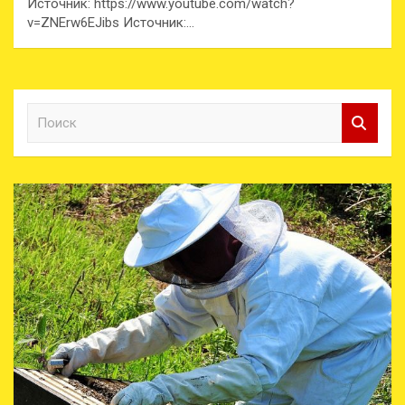
Источник: https://www.youtube.com/watch?
v=ZNErw6EJibs Источник:…
П
о
и
с
к