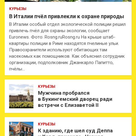
КУРЬЕЗЫ
В Италии пчёл привлекли к охране природы
В Италии особый отдел экологической полиции решил
привлечь пчёл для охраны экологии, сообщает
Euronews. Фото: Rosng.ruRosng.ru На крыше штаб-
квартиры полиции в Риме находятся пчелиные ульи.
Правоохранители используют обитающих там
насекомых как помощников. Как объяснил сотрудник
организации, подполковник Джанкарло Папитто,
пчёлы…
КУРЬЕЗЫ
Мужчина пробрался
в Букингемский дворец ради
встречи с Елизаветой II
КУРЬЕЗЫ
К зданию, где шел суд Деппа