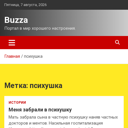
Перейти
Пятница, 7 августа, 2026
к
содержимому
Buzza
Портал в мир хорошего настроения.
Главная
психушка
Метка:
психушка
ИСТОРИИ
Меня забрали в психушку
Мать забрала сына в частную психушку наняв частных
докторов и ментов. Насильная госпитализация