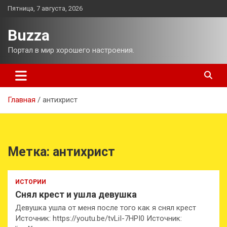
Перейти
Пятница, 7 августа, 2026
к
содержимому
Buzza
Портал в мир хорошего настроения.
Главная
антихрист
Метка:
антихрист
ИСТОРИИ
Снял крест и ушла девушка
Девушка ушла от меня после того как я снял крест
Источник: https://youtu.be/tvLiI-7HPI0 Источник: