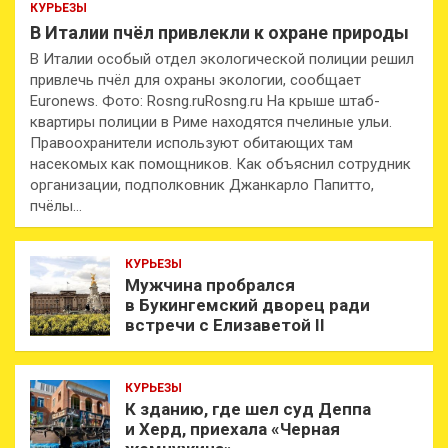
КУРЬЕЗЫ
В Италии пчёл привлекли к охране природы
В Италии особый отдел экологической полиции решил
привлечь пчёл для охраны экологии, сообщает
Euronews. Фото: Rosng.ruRosng.ru На крыше штаб-
квартиры полиции в Риме находятся пчелиные ульи.
Правоохранители используют обитающих там
насекомых как помощников. Как объяснил сотрудник
организации, подполковник Джанкарло Папитто,
пчёлы…
КУРЬЕЗЫ
Мужчина пробрался
в Букингемский дворец ради
встречи с Елизаветой II
КУРЬЕЗЫ
К зданию, где шел суд Деппа
и Херд, приехала «Черная