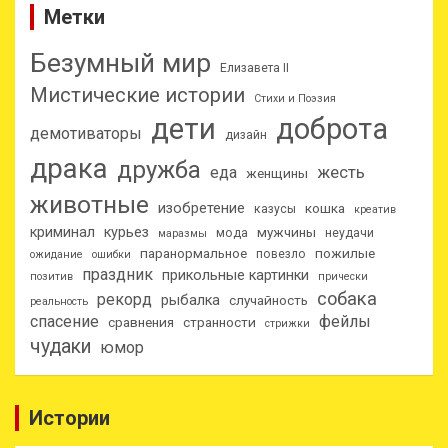
Метки
Безумный мир
Елизавета II
Мистические истории
Стихи и Поэзия
дети
доброта
демотиваторы
дизайн
драка
дружба
еда
жесть
женщины
животные
изобретение
кошка
казусы
креатив
криминал
курьез
мужчины
мода
неудачи
маразмы
паранормальное
пожилые
повезло
ожидание
ошибки
праздник
прикольные картинки
позитив
прически
собака
рекорд
рыбалка
случайность
реальность
спасение
фейлы
сравнения
странности
стрижки
чудаки
юмор
Истории