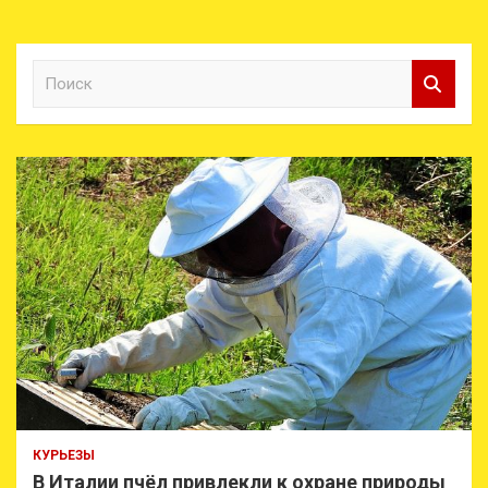
П
о
и
с
к
КУРЬЕЗЫ
В Италии пчёл привлекли к охране природы