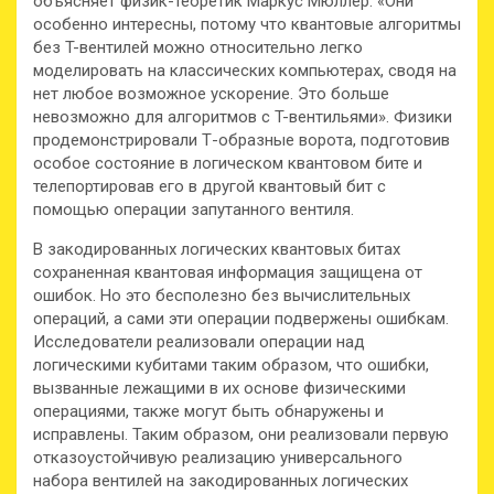
объясняет физик-теоретик Маркус Мюллер. «Они
особенно интересны, потому что квантовые алгоритмы
без T-вентилей можно относительно легко
моделировать на классических компьютерах, сводя на
нет любое возможное ускорение. Это больше
невозможно для алгоритмов с T-вентильями». Физики
продемонстрировали Т-образные ворота, подготовив
особое состояние в логическом квантовом бите и
телепортировав его в другой квантовый бит с
помощью операции запутанного вентиля.
В закодированных логических квантовых битах
сохраненная квантовая информация защищена от
ошибок. Но это бесполезно без вычислительных
операций, а сами эти операции подвержены ошибкам.
Исследователи реализовали операции над
логическими кубитами таким образом, что ошибки,
вызванные лежащими в их основе физическими
операциями, также могут быть обнаружены и
исправлены. Таким образом, они реализовали первую
отказоустойчивую реализацию универсального
набора вентилей на закодированных логических