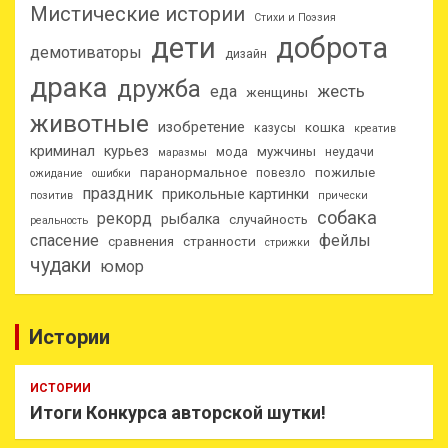
Мистические истории
Стихи и Поэзия
дети
доброта
демотиваторы
дизайн
драка
дружба
еда
жесть
женщины
животные
изобретение
кошка
казусы
креатив
криминал
курьез
мужчины
мода
неудачи
маразмы
паранормальное
пожилые
повезло
ожидание
ошибки
праздник
прикольные картинки
позитив
прически
собака
рекорд
рыбалка
случайность
реальность
спасение
фейлы
сравнения
странности
стрижки
чудаки
юмор
Истории
ИСТОРИИ
Итоги Конкурса авторской шутки!