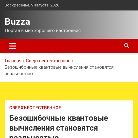
Перейти
Воскресенье, 9 августа, 2026
к
содержимому
Buzza
Портал в мир хорошего настроения.
Главная
Сверхъестественное
Безошибочные квантовые вычисления становятся
реальностью
СВЕРХЪЕСТЕСТВЕННОЕ
Безошибочные квантовые
вычисления становятся
реальностью