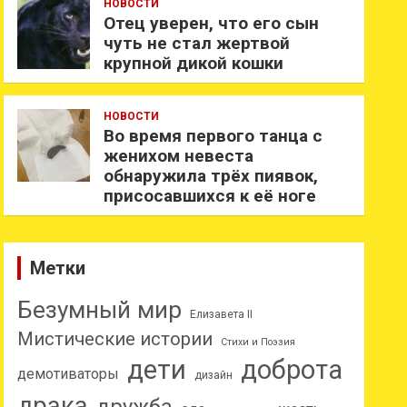
НОВОСТИ
Отец уверен, что его сын
чуть не стал жертвой
крупной дикой кошки
НОВОСТИ
Во время первого танца с
женихом невеста
обнаружила трёх пиявок,
присосавшихся к её ноге
Метки
Безумный мир
Елизавета II
Мистические истории
Стихи и Поэзия
дети
доброта
демотиваторы
дизайн
драка