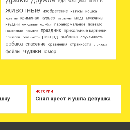
дружба
еда
жесть
женщины
животные
изобретение
кошка
казусы
криминал
курьез
мужчины
мода
креатив
маразмы
паранормальное
неудачи
повезло
ожидание
ошибки
праздник
прикольные картинки
пожилые
позитив
рекорд
рыбалка
случайность
прически
реальность
собака
спасение
сравнения
странности
стрижки
чудаки
фейлы
юмор
ИСТОРИИ
ушку
Снял крест и ушла девушка