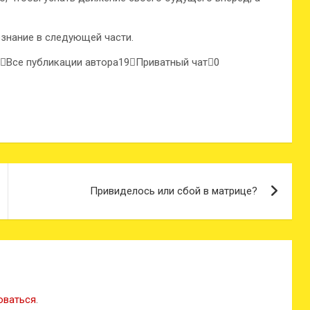
ознание в следующей части.
Все публикации автора19
Приватный чат
0
Привиделось или сбой в матрице?
оваться
.