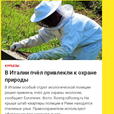
к
КУРЬЕЗЫ
В Италии пчёл привлекли к охране
природы
В Италии особый отдел экологической полиции
решил привлечь пчёл для охраны экологии,
сообщает Euronews. Фото: Rosng.ruRosng.ru На
крыше штаб-квартиры полиции в Риме находятся
пчелиные ульи. Правоохранители используют