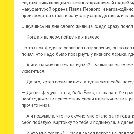
спутник цивилизации зацепил открываемый Федей чу
мануфактурой ордена Павла Первого, и награждённ
производства стали и сопутствующих деталей, и пласт
Очнувшись на дне своего жилища, Федя сразу понял
— Когда я вылезу, пойду-ка я налево.
Но так как Федя не различал направления, он пошёл в
понял, что надо было повернуть у пивного ларька, гд
— А что ты мне платок не купил? – услышал он голос
ухватиться.
— Да это, хотел похмелиться, а тут нифига себе, похо
— Да нет Федунь, это я, баба Ёжка, послала тебе пр
необходимости присутствия своей идентичности в р
прочего мира.
— А я подумала, что-то скучно мне стало за те года,
себя побалую. Картонку то тебе и подкинула, а дале
— И что мне теперь? – Федя задал вопрос не для тог