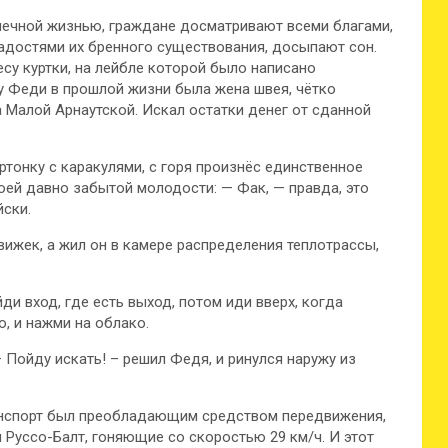
печной жизнью, граждане досматривают всеми благами,
радостями их бренного существования, досыпают сон.
су куртки, на лейбле которой было написано
 у Феди в прошлой жизни была жена швея, чётко
а Малой Арнаутской. Искал остатки денег от сданной
артонку с каракулями, с горя произнёс единственное
оей давно забытой молодости: — Фак, — правда, это
йски.
ижек, а жил он в камере распределения теплотрассы,
ди вход, где есть выход, потом иди вверх, когда
, и нажми на облако.
– Пойду искать! – решил Федя, и ринулся наружу из
транспорт был преобладающим средством передвижения,
Руссо-Балт, гоняющие со скоростью 29 км/ч. И этот