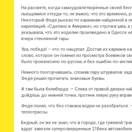
На рассвете, когда самоудовлетворённые своей бес
льющимися откуда-то, не важно, что это временно, 
Некоторый Федя рыскал по карманам найденной в ле
кириллицей; «Сделано в Америке», но строчка шва, а
указывала, что это изделие произведено в Одессе н
вчера стеклянной тары.
Ура, победа! – что-то нащупал. Достав из кармана к
слово, которое он помнил из просмотра боевиков св
было произнесено по-русски, и без ошибок по-англи
Немного поогорчавшись, сломав пару штурвалов задв
Федя решил прочитать знакомые буквы.
А там была белиберда: — Слева от правой дверки най
дойдёшь до нижней точки, протяни левую руку вправо
Федя понял, что без стакана водки не разобраться. 
теплотрассы.
Бедный, он же не знал, что в городе, где гужевой 
вдруг завезли суперсовершенные 21Века автомобили 