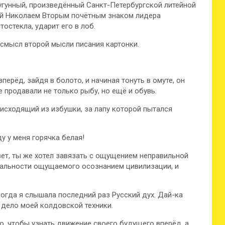
гунный, произведённый Санкт-Петербургской литейной
ой Николаем Вторым почётным знаком лидера
остекла, ударит его в лоб.
 смысл второй мысли писания картонки.
перёд, зайдя в болото, и начиная тонуть в омуте, он
е продавали не только рыбу, но ещё и обувь.
 исходящий из избушки, за лапу которой пытался
ду у меня горячка белая!
ивет, ты же хотел завязать с ощущением неправильной
еальности ощущаемого осознанием цивилизации, и
 когда я слышала последний раз Русский дух. Дай-ка
е дело моей колдовской техники.
о, чтобы узнать движение своего будущего вперёд, а