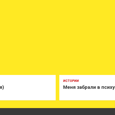
ИСТОРИИ
я)
Меня забрали в псих