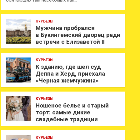
обитающих там насекомых как…
КУРЬЕЗЫ
Мужчина пробрался
в Букингемский дворец ради
встречи с Елизаветой II
КУРЬЕЗЫ
К зданию, где шел суд
Деппа и Херд, приехала
«Черная жемчужина»
КУРЬЕЗЫ
Ношеное белье и старый
торт: самые дикие
свадебные традиции
КУРЬЕЗЫ