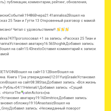
): публикации, комментарии, рейтинг, обновления,
скиСобытий:19486Вчера21:41annalisa2Вошел на
сказ 25 Тиан и Гутти 13 Откровенный разговор с мамой
писано! Читал с удовольствием!!
alexa747Проголосовал +1 за запись: «Рассказ 25 Тиан и
arinaУстановил аватарку16:56ShoghikДобавил запись:
ошел на сайт15:43nextoОставил комментарий к записи:
мамой
DETIVOINIВошел на сайт13:12BiserВошел на
ина. Книга 1″(на утверждении)12:01YurijGraaleУстановил
ncevВошел на сайт08:38StasДобавил запись: «Вся жизнь
и» Рубль»04:11Helena61Добавил запись: «Сущий
 «HorrorThe
aterActors»(на
Установил аватарку19:16DimitriosДобавил запись:
становил обложку19:10AnastasizВошел на
sa_GreyДобавил запись: «Неожиданный поворот