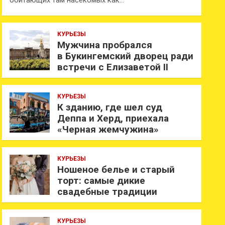
обитающих там насекомых как…
КУРЬЕЗЫ
Мужчина пробрался
в Букингемский дворец ради
встречи с Елизаветой II
КУРЬЕЗЫ
К зданию, где шел суд
Деппа и Херд, приехала
«Черная жемчужина»
КУРЬЕЗЫ
Ношеное белье и старый
торт: самые дикие
свадебные традиции
КУРЬЕЗЫ