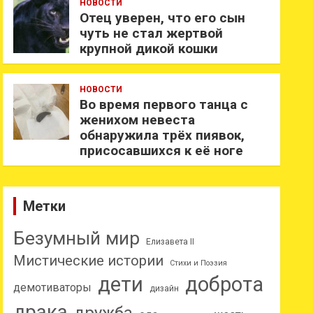
НОВОСТИ
Отец уверен, что его сын
чуть не стал жертвой
крупной дикой кошки
НОВОСТИ
Во время первого танца с
женихом невеста
обнаружила трёх пиявок,
присосавшихся к её ноге
Метки
Безумный мир
Елизавета II
Мистические истории
Стихи и Поэзия
дети
доброта
демотиваторы
дизайн
драка