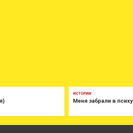
ИСТОРИИ
я)
Меня забрали в псих