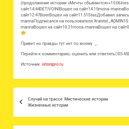
(продолжение истории «Мечты сбываются»»15:06Ines
сайт14:44DETIVOINIВошел на сайт14:15mona-marinaВо
сайт12:47BiserВошел на сайт11:51StasДобавил запис
marinaПодписался на пользователя Xranitel_ADMIN1
marinaВошел на сайт10:21mona-marinaВошел на сайт0
Привет но правды тут нет по моему ._.
Перейти к комментарию, оценить или ответить
05:45
Источник:
istoriipro.ru
Навигация
Случай на трассе. Мистические истории.
по
Жизненные истории
записям