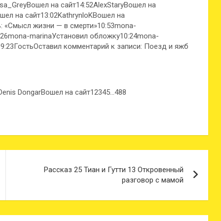
sa_GreyВошел на сайт14:52AlexStaryВошел на
шел на сайт13:02KathrynloKВошел на
ь: «Смысл жизни — в смерти»10:53mona-
0:26mona-marinaУстановил обложку10:24mona-
9:23ГостьОставил комментарий к записи: Поезд и яжб
Denis DongarВошел на сайт12345…488
Рассказ 25 Тиан и Гутти 13 Откровенный
разговор с мамой