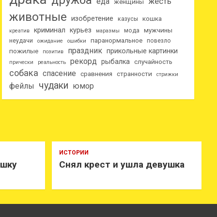
дружба
еда
жесть
женщины
животные
изобретение
кошка
казусы
криминал
курьез
мужчины
мода
креатив
маразмы
паранормальное
неудачи
повезло
ожидание
ошибки
праздник
прикольные картинки
пожилые
позитив
рекорд
рыбалка
случайность
прически
реальность
собака
спасение
сравнения
странности
стрижки
чудаки
фейлы
юмор
ИСТОРИИ
ушку
Снял крест и ушла девушка