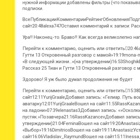
нужной информации добавлены фильтры (что показывать
подписки.
ВсеПубликацииКомментарииРейтингОбновленияПодпи
сайт20:48alexa747Оставил комментарий к записи: Рас
Ура!! Наконец-то. Браво!! Как всегда великолепно на
Перейти к комментарию, оценить или ответить
20:46
Гутти 13 Откровенный разговор с мамой»19:19mona-m
«В следующей жизни…»(на утверждении)16:53ShoghikВ
Рассказ 25 Тиан и Гутти 13 Откровенный разговор с 
Здорово! Я уж было думал продолжения не будет
Перейти к комментарию, оценить или ответить
15:38
сайт12:11YurijGraaleДобавил запись: «Гелиар. Путь во
аватарку12:01YurijGraaleВошел на сайт11:55RassKaza
на ладони»07:39elenastas3Добавил запись: «»Осколк
пустяк.»Позавчера21:16RassKazancevДобавил запись:
утверждении)21:04FeminaВошел на сайт19:20Anastasiz
«Выбор»19:16DimitriosВошел на сайт19:11AnastasizУ
сайт16:06Vladislav_RaymundВошел на сайт15:11Ines