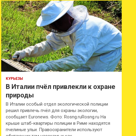
к
КУРЬЕЗЫ
В Италии пчёл привлекли к охране
природы
В Италии особый отдел экологической полиции
решил привлечь пчёл для охраны экологии,
сообщает Euronews. Фото: Rosng.ruRosng.ru На
крыше штаб-квартиры полиции в Риме находятся
пчелиные ульи. Правоохранители используют