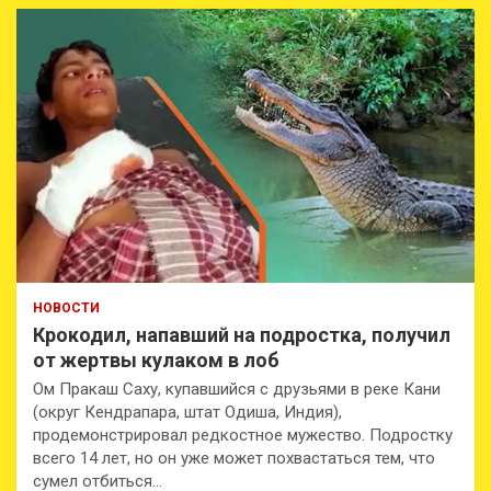
НОВОСТИ
Крокодил, напавший на подростка, получил
от жертвы кулаком в лоб
Ом Пракаш Саху, купавшийся с друзьями в реке Кани
(округ Кендрапара, штат Одиша, Индия),
продемонстрировал редкостное мужество. Подростку
всего 14 лет, но он уже может похвастаться тем, что
сумел отбиться…