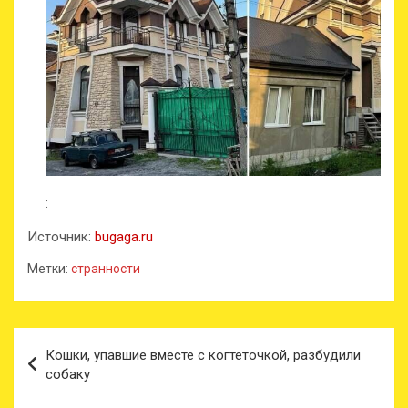
:
Источник:
bugaga.ru
Метки:
странности
Навигация
Кошки, упавшие вместе с когтеточкой, разбудили
по
собаку
записям