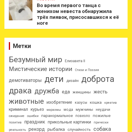
Во время первого танца с
женихом невеста обнаружила
трёх пиявок, присосавшихся к её
ноге
Метки
Безумный мир
Елизавета II
Мистические истории
Стихи и Поэзия
дети
доброта
демотиваторы
дизайн
драка
дружба
еда
жесть
женщины
животные
изобретение
кошка
казусы
креатив
криминал
курьез
мужчины
мода
неудачи
маразмы
паранормальное
пожилые
повезло
ожидание
ошибки
праздник
прикольные картинки
позитив
прически
собака
рекорд
рыбалка
случайность
реальность